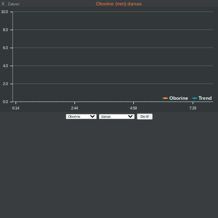
X
Oborine (mm) danas
Zatvori