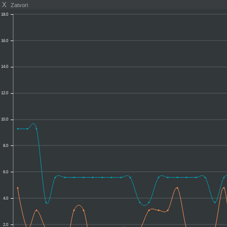
X
Zatvori