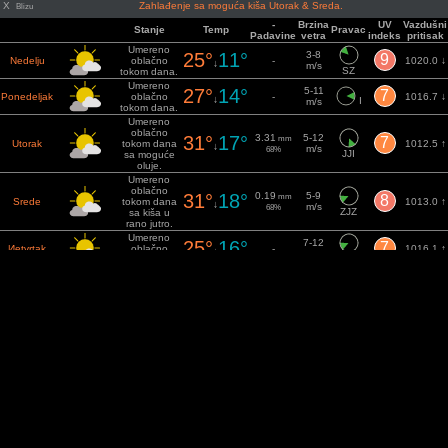
X
Zahlađenje sa moguća kiša Utorak & Sreda.
Blizu
-
Brzina
UV
Vazdušni
Stanje
Temp
Pravac
Padavine
vetra
indeks
pritisak
Umereno
25°
11°
3-8
9
Nedelju
oblačno
-
1020.0 ↓
↓
m/s
SZ
tokom dana.
Umereno
27°
14°
5-11
7
Ponedeljak
oblačno
-
1016.7 ↓
↓
I
m/s
tokom dana.
Umereno
oblačno
31°
17°
3.31
5-12
mm
7
Utorak
tokom dana
1012.5 ↑
↓
m/s
68%
JJI
sa moguće
oluje.
Umereno
oblačno
31°
18°
0.19
5-9
mm
8
Srede
tokom dana
1013.0 ↑
↓
m/s
68%
ZJZ
sa kiša u
rano jutro.
Umereno
25°
16°
7-12
7
Иetvrtak
oblačno
-
1016.1 ↑
↓
m/s
ZJZ
tokom dana.
Umereno
21°
12°
5-9
7
Petak
oblačno
0.79
1019.7 ↓
mm
↓
Z
m/s
tokom dana.
Naoblačenje
23°
11°
0.1
3-8
mm
7
Subotu
posle
1018.3 ↓
↓
SI
m/s
16%
podneva.
Umereno
22°
13°
3.6
3-7
mm
6
Nedelju
oblačno
1015.8
↓
m/s
13%
ISI
tokom dana.
Osnažen: VisualCrossing