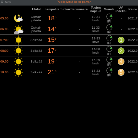
X
Puolipilvistä koko päivän.
Kiinni
Tuulen
UV-
Ehdot
Lämpötila
Tuntuu
Sademäärä
Suunta
Paine
nopeus
indeksi
18
Osittain
10-31
°
05:00
-
-
1021.7
pilvistä
km/h
IPI
14
Osittain
11-33
°
06:00
-
-
1022.0
pilvistä
km/h
IPI
15
12-33
°
1
07:00
Selkeää
-
1022.0
km/h
IPI
17
14-30
°
2
08:00
Selkeää
-
1022.0
km/h
IPI
19
15-25
°
4
09:00
Selkeää
-
1022.0
km/h
IPI
21
16-23
°
5
10:00
Selkeää
-
1022.0
km/h
IPI
23
17-22
°
7
11:00
Selkeää
-
1022.0
km/h
IPI
24
17-22
°
8
12:00
Selkeää
-
1022.0
km/h
IPI
25
17-21
°
8
13:00
Selkeää
-
1022.0
km/h
IPI
25
18-21
°
8
14:00
Selkeää
-
1022.0
km/h
IPI
25
18-21
°
8
15:00
Selkeää
-
1022.0
km/h
IPI
25
19-21
°
8
16:00
Selkeää
-
1022.0