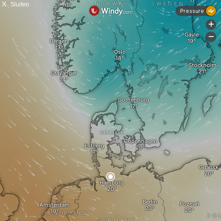
X
Sluiten