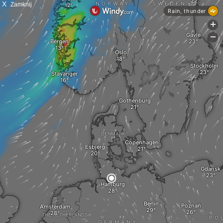
X
Zamknij