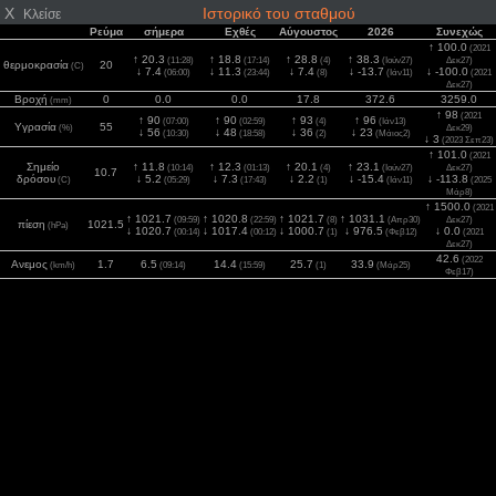
X
Ιστορικό του σταθμού
Κλείσε
Ρεύμα
σήμερα
Εχθές
Αύγουστος
2026
Συνεχώς
↑ 100.0
(2021
↑ 20.3
↑ 18.8
↑ 28.8
↑ 38.3
(11:28)
(17:14)
(4)
(Ιούν27)
Δεκ27)
θερμοκρασία
20
(C)
↓ 7.4
↓ 11.3
↓ 7.4
↓ -13.7
↓ -100.0
(06:00)
(23:44)
(8)
(Ιάν11)
(2021
Δεκ27)
Βροχή
0
0.0
0.0
17.8
372.6
3259.0
(mm)
↑ 98
(2021
↑ 90
↑ 90
↑ 93
↑ 96
(07:00)
(02:59)
(4)
(Ιάν13)
Υγρασία
55
(%)
Δεκ29)
↓ 56
↓ 48
↓ 36
↓ 23
(10:30)
(18:58)
(2)
(Μάιος2)
↓ 3
(2023 Σεπ23)
↑ 101.0
(2021
Σημείο
↑ 11.8
↑ 12.3
↑ 20.1
↑ 23.1
(10:14)
(01:13)
(4)
(Ιούν27)
Δεκ27)
10.7
δρόσου
↓ 5.2
↓ 7.3
↓ 2.2
↓ -15.4
↓ -113.8
(C)
(05:29)
(17:43)
(1)
(Ιάν11)
(2025
Μάρ8)
↑ 1500.0
(2021
↑ 1021.7
↑ 1020.8
↑ 1021.7
↑ 1031.1
(09:59)
(22:59)
(8)
(Απρ30)
Δεκ27)
πίεση
1021.5
(hPa)
↓ 1020.7
↓ 1017.4
↓ 1000.7
↓ 976.5
↓ 0.0
(00:14)
(00:12)
(1)
(Φεβ12)
(2021
Δεκ27)
42.6
(2022
Ανεμος
1.7
6.5
14.4
25.7
33.9
(km/h)
(09:14)
(15:59)
(1)
(Μάρ25)
Φεβ17)
72.5
(2022
Ριπή
5.6
6.5
19.3
25.9
38.9
(km/h)
(09:14)
(11:29)
(1)
(Ιάν9)
Φεβ17)
1176
(2022
2
141
120
239
954
1127
Ηλιακός
(10:30)
(13:59)
(1)
(Ιούν21)
(w/m
)
Μάιος28)
UV
0.0
0.0
0.0
5.8
7.7
11.1
(Index)
(00:14)
(00:12)
(1)
(Ιούν21)
(2022 Ιούλ2)