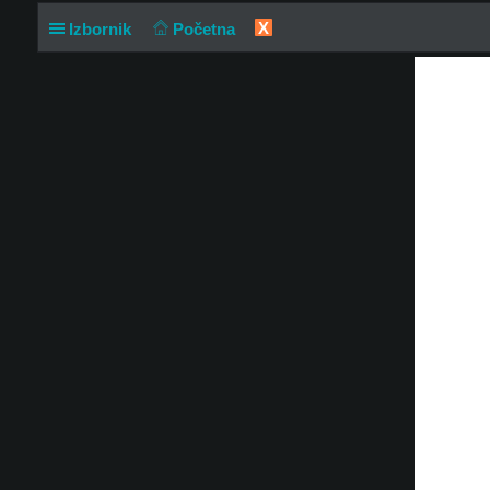
X
Izbornik
Početna