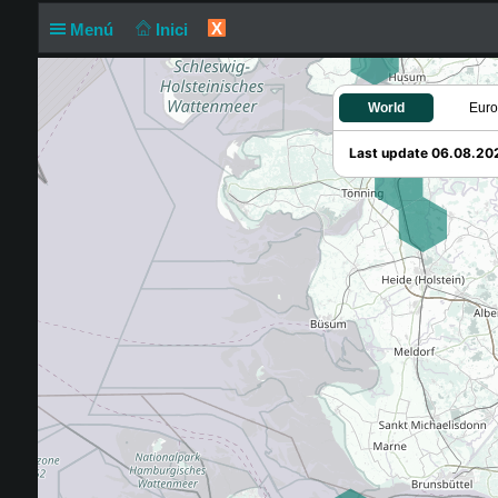
X
Menú
Inici