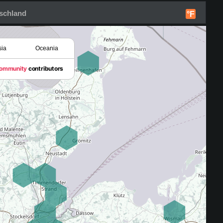
tschland
°F