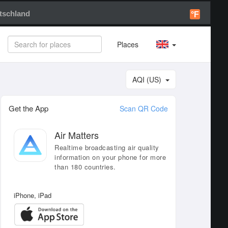
tschland
°F