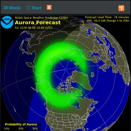
X
Menü
Start
°F