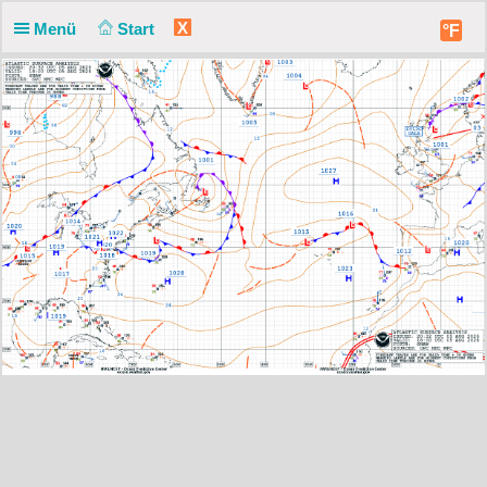
X
Menü
Start
°F