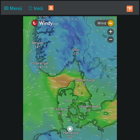
X
Menú
Inici
°F