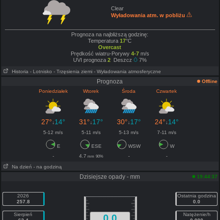
Clear
Wyładowania atm. w pobliżu
Prognoza na najbliższą godzinę:
Temperatura
17
°C
Overcast
Prędkość wiatru-Porywy
4-7
m/s
UVI prognoza
2
Deszcz
7%
Historia
- Lotnisko
- Trzęsienia ziemi
- Wyładowania atmosferyczne
Prognoza
Offline
Poniedziałek
Wtorek
Środa
Czwartek
27°
14°
31°
17°
30°
17°
24°
14°
↓
↓
↓
↓
5-12 m/s
5-11 m/s
5-13 m/s
7-11 m/s
E
ESE
WSW
W
-
4.7
-
-
mm
90%
Na dzień
- na godziną
Dzisiejsze opady - mm
19:44:37
2026
Ostatnia godzina
257.8
0.0
Sierpień
Natężenie/h
0.0