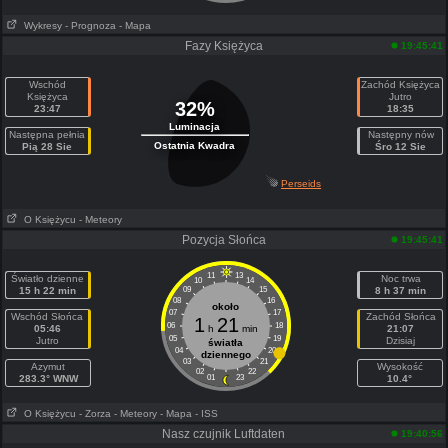
Wykresy
- Prognoza
- Mapa
Fazy Księżyca
19:45:41
Wschód
Zachód Księżyca
Księżyca
Jutro
32%
23:47
18:35
Luminacja
Następna pełnia
Następny nów
Ostatnia Kwadra
Pią 28 Sie
Śro 12 Sie
Perseids
O Księżycu
- Meteory
Pozycja Słońca
19:45:41
11
13
Światło dzienne
Noc trwa
10
14
15 h 22 min
09
15
8 h 37 min
08
16
około
07
17
Wschód Słońca
Zachód Słońca
1
21
06
18
05:46
h
min
21:07
05
19
Jutro
Dzisiaj
światła
04
20
dziennego
03
21
Azymut
Wysokość
02
22
283.3° WNW
01
23
10.4°
O Księżycu
- Zorza
- Meteory
- Mapa
- ISS
Nasz czujnik Luftdaten
19:40:56