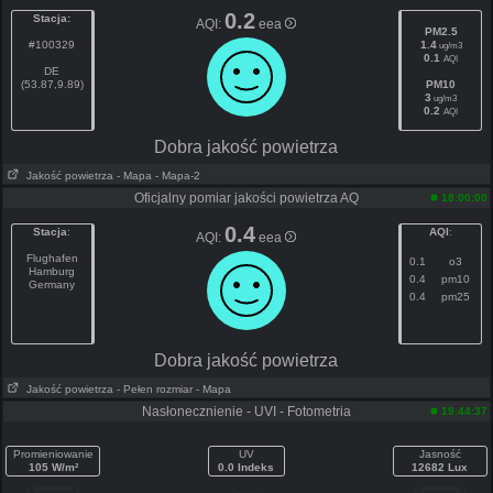
0.2
Stacja:
AQI:
eea
PM2.5
#100329
1.4
ug/m3
0.1
AQI
DE
(53.87,9.89)
PM10
3
ug/m3
0.2
AQI
Dobra jakość powietrza
Jakość powietrza
- Mapa
- Mapa-2
Oficjalny pomiar jakości powietrza AQ
18:00:00
0.4
Stacja
:
AQI
:
AQI:
eea
Flughafen
0.1
o3
Hamburg
0.4
pm10
Germany
0.4
pm25
Dobra jakość powietrza
Jakość powietrza
- Pełen rozmiar
- Mapa
Nasłonecznienie - UVI - Fotometria
19:44:37
Promieniowanie
UV
Jasność
105 W/m²
0.0 Indeks
12682 Lux