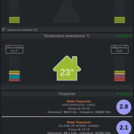
Zalecenia indeksu UV
Temperatura wewnętrzna °C
19:44:37
Odczuwalna
Wilgotność
22.2°
41%
23°
Trzęsienie
19:42:23
Slabe Trzęsienie
ANTOFAGASTA, CHILE
2.8
Dzisiaj @ 19:28
Głebokość:
56.9
KMs - Odległość:
11269
KMs
Slabe Trzęsienie
ISLAND OF HAWAII, HAWAII
2.1
Dzisiaj @ 19:18
Głebokość:
29.1
KMs - Odległość:
11753
KMs