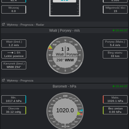
62.4
0.000
Wczoraj
Wilgotność liści
0.0
15
Wykresy
- Prognoza
- Radar
Wiatr | Porywy - m/s
19:44:37
N
Wiatr (śred.)
Porywy (Maks.)
NNW
NNE
1.2 m/s
NW
NE
5.4 m/s
1
3
WNW
ENE
1 Bft
Bieg wiatru
Wiatr
Porywy
W
E
Lekki powiew
33 km
298°
WNW
WSW
ESE
Kierunek (śred.)
SW
SE
WNW 294°
SSW
SSE
S
Wykresy
- Prognoza
Barometr - hPa
19:44:37
1000
Min.
Maks.
997
1003
994
1006
1017.4 hPa
1020.1 hPa
991
1009
988
1012
Obecnie
985
1015
Bez zmian
1020.0
30.12 inHg
982
1018
0.00 hPa
979
1021
976
1024
973
1027
|
970
1030
964
1036