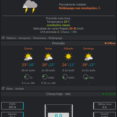
Parcialmente nublado
Relâmpago nas imediações
Previsão esta hora:
Temperatura
19
°C
condições claras
Velocidade do vento-Rajada
24-41
km/h
UVI previsão
3
Chuva
0%
Histórico
- Aeroporto
- Terremotos
- Relâmpago
Previsão
Offline
Quinta
Sexta
Sábado
Domingo
23°
16°
20°
13°
24°
11°
29°
13°
↓
↓
↓
↓
28-41 km/h
21-30 km/h
9-12 km/h
14-31 km/h
O
ONO
OSO
SSL
0.1
0.31
-
-
mm
39%
mm
39%
Diário
- Horário
Chuva hoje - mm
18:44:33
2026
Última hora
257.8
0.0
Agosto
Taxa/h
0.0