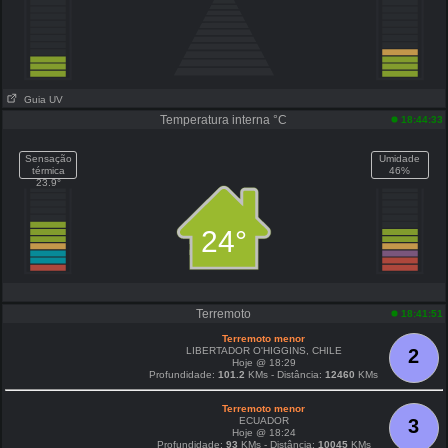
Guia UV
Temperatura interna °C
18:44:33
Sensação
Umidade
térmica
46%
23.9°
24°
Terremoto
18:41:51
Terremoto menor
LIBERTADOR O'HIGGINS, CHILE
2
Hoje @ 18:29
Profundidade:
101.2
KMs - Distância:
12460
KMs
Terremoto menor
ECUADOR
3
Hoje @ 18:24
Profundidade:
93
KMs - Distância:
10045
KMs