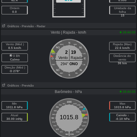
62.4
0.000
Ontem
Umidade da
0.0
folha
15
Gráficos
- Previsão
- Radar
Vento | Rajada - km/h
18:44:33
N
Vento (Méd )
Rajada (Max)
NNO
NNL
8.5 km/h
NO
NL
22.6 km/h
2
19
ONO
LNL
0 Bft
Distância do
Vento
Rajada
O
E
Calmo
vento
36 km
294°
ONO
OSO
LSL
Direção (Méd )
SO
SL
O 278°
SSO
SSL
S
Gráficos
- Previsão
Barômetro - hPa
18:44:33
1000
Min
Max
997
1003
994
1006
1011.8 hPa
1015.8 hPa
991
1009
988
1012
Atual
985
1015
Caindo ↓
1015.8
30.00 inHg
982
1018
-0.10 hPa
979
1021
976
1024
973
1027
|
970
1030
964
1036