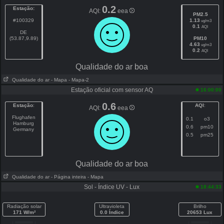
0.2
Estação:
AQI:
eea
PM2.5
#100329
1.13
ug/m3
0.1
AQI
DE
(53.87,9.89)
PM10
4.63
ug/m3
0.2
AQI
Qualidade do ar boa
Qualidade do ar
- Mapa
- Mapa-2
Estação oficial com sensor AQ
16:00:00
0.6
Estação
:
AQI
:
AQI:
eea
Flughafen
0.1
o3
Hamburg
0.6
pm10
Germany
0.5
pm25
Qualidade do ar boa
Qualidade do ar
- Página inteira
- Mapa
Sol - Índice UV - Lux
18:44:33
Radiação solar
Ultravioleta
Brilho
171 W/m²
0.0 Índice
20653 Lux