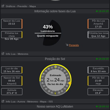
Gráficos
- Previsão
- Mapa
Informação sobre fases da Lua
18:45:25
Nascer da Lua
Pôr da Lua
23:13
Amanhã
43%
17:15
Luminância
Próxima lua
Próxima lua nova
Quarto minguante
cheia
Qua 12 Ago
Sex 28 Ago
Perseids
Info Lua
- Meteoros
Posição do Sol
18:45:25
11
13
Luz do dia
Escuridão
10
14
15 hrs 26 min
09
15
8 hrs 33 min
08
16
Estimado
07
17
Nascer do Sol
Pôr do Sol
2
24
06
18
05:44
hrs
min
21:09
05
19
Amanhã
Hoje
Da luz do dia
04
20
03
21
Azimute
Elevação
02
22
271.6° O
01
23
19.4°
Info Lua
- Aurora
- Meteoros
- Mapa
- ISS
Nosso sensor AQ Luftdaten
18:40:14