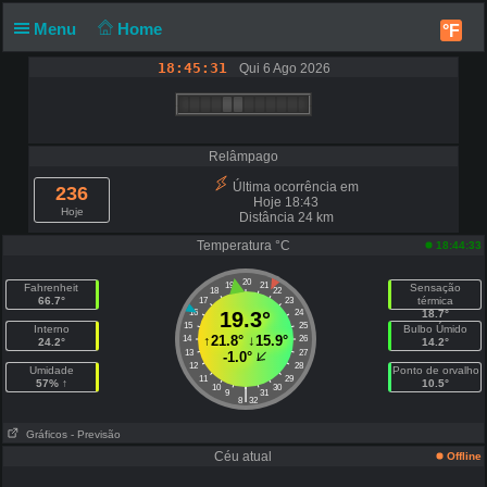
Menu
Home
°F
18:45:31
Qui 6 Ago 2026
Relâmpago
Última ocorrência em
236
Hoje 18:43
Hoje
Distância 24 km
Temperatura °C
18:44:33
20
19
21
Fahrenheit
Sensação
18
22
66.7°
térmica
17
23
16
19.3°
24
18.7°
15
25
Interno
Bulbo Úmido
↑
21.8°
↓
15.9°
14
26
24.2°
14.2°
13
27
-1.0°
12
28
Umidade
Ponto de orvalho
11
29
57% ↑
10.5°
10
30
|
9
31
8
32
Gráficos
- Previsão
Céu atual
Offline