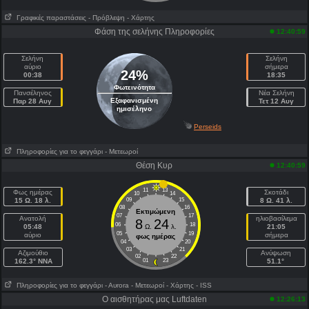
Γραφικές παραστάσεις
- Πρόβλεψη
- Χάρτης
Φάση της σελήνης Πληροφορίες
12:40:59
Σελήνη
Σελήνη
αύριο
σήμερα
24%
00:38
18:35
Φωτεινότητα
Πανσέληνος
Νέα Σελήνη
Εξαφανισμένη
Παρ 28 Αυγ
Τετ 12 Αυγ
ημισέληνο
Perseids
Πληροφορίες για το φεγγάρι
- Μετεωροί
Θέση Κυρ
12:40:59
11
13
Φως ημέρας
Σκοτάδι
10
14
15 Ω. 18 λ.
09
15
8 Ω. 41 λ.
08
16
Εκτιμώμενη
07
17
Ανατολή
ηλιοβασίλεμα
8
24
06
18
05:48
Ω.
λ.
21:05
05
19
αύριο
σήμερα
φως ημέρας
04
20
03
21
Aζιμούθιο
Ανύψωση
02
22
162.3° NNA
01
23
51.1°
Πληροφορίες για το φεγγάρι
- Αυrora
- Μετεωροί
- Χάρτης
- ISS
Ο αισθητήρας μας Luftdaten
12:26:13