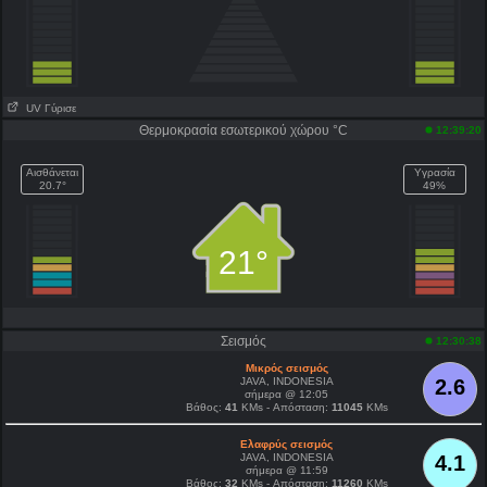
UV Γύρισε
Θερμοκρασία εσωτερικού χώρου °C
12:39:20
Αισθάνεται
Υγρασία
20.7°
49%
21°
Σεισμός
12:30:38
Μικρός σεισμός
JAVA, INDONESIA
2.6
σήμερα @ 12:05
Βάθος:
41
KMs - Απόσταση:
11045
KMs
Ελαφρύς σεισμός
JAVA, INDONESIA
4.1
σήμερα @ 11:59
Βάθος:
32
KMs - Απόσταση:
11260
KMs