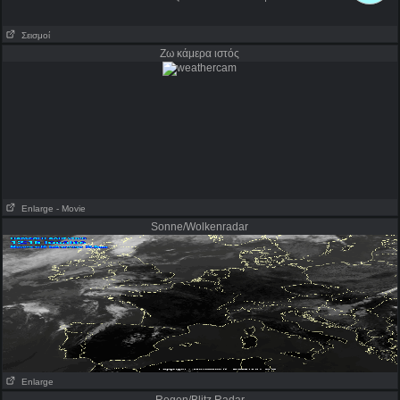
Σεισμοί
Ζω κάμερα ιστός
Enlarge
- Movie
Sonne/Wolkenradar
Enlarge