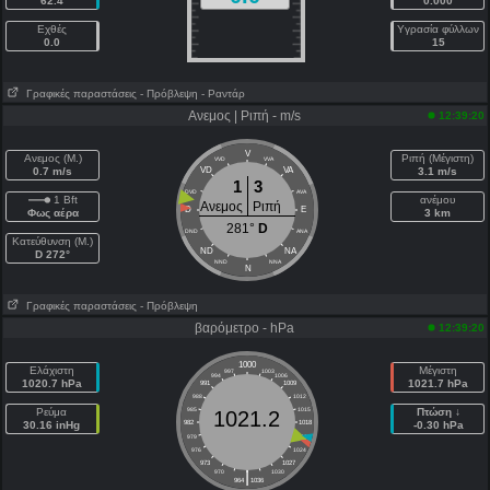
62.4
0.000
Εχθές
Υγρασία φύλλων
0.0
15
Γραφικές παραστάσεις
- Πρόβλεψη
- Ραντάρ
Ανεμος | Ριπή - m/s
12:39:20
V
Ανεμος (Μ.)
Ριπή (Μέγιστη)
VVD
VVA
0.7 m/s
VD
VA
3.1 m/s
1
3
DVD
AVA
1 Bft
ανέμου
Ανεμος
Ριπή
D
E
Φως αέρα
3 km
281°
D
DND
ANA
Κατεύθυνση (Μ.)
ND
NA
D 272°
NND
NNA
N
Γραφικές παραστάσεις
- Πρόβλεψη
βαρόμετρο - hPa
12:39:20
1000
Ελάχιστη
Μέγιστη
997
1003
994
1006
1020.7 hPa
1021.7 hPa
991
1009
988
1012
Ρεύμα
985
1015
Πτώση ↓
1021.2
30.16 inHg
982
1018
-0.30 hPa
979
1021
976
1024
973
1027
|
970
1030
964
1036