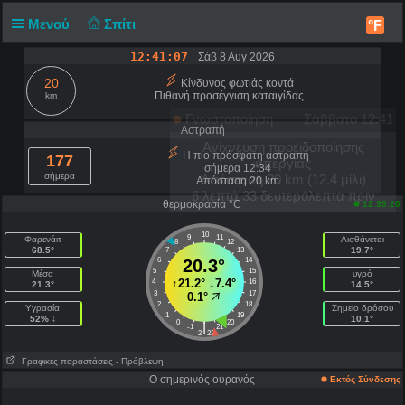
Μενού
Σπίτι
°F
12:41:07
Σάβ 8 Αυγ 2026
20
Κίνδυνος φωτιάς κοντά
Πιθανή προσέγγιση καταιγίδας
km
Γνωστοποίηση
Σάββατο 12:41
Αστραπή
Ανίχνευση προειδοποίησης
Η πιο πρόσφατη αστραπή
177
απεργίας
σήμερα 12:34
σήμερα
Απόσταση 20 km (12.4 μίλι)
Απόσταση 20 km
6 λεπτά 33 δευτερόλεπτα πριν
θερμοκρασία °C
12:39:20
10
9
11
Φαρενάιτ
Αισθάνεται
8
12
68.5°
19.7°
7
13
6
20.3°
14
5
15
Μέσα
υγρό
↑
21.2°
↓
7.4°
4
16
21.3°
14.5°
3
17
0.1°
2
18
Υγρασία
Σημείο δρόσου
1
19
52% ↓
10.1°
0
20
|
-1
21
-2
22
Γραφικές παραστάσεις
- Πρόβλεψη
Ο σημερινός ουρανός
Εκτός Σύνδεσης