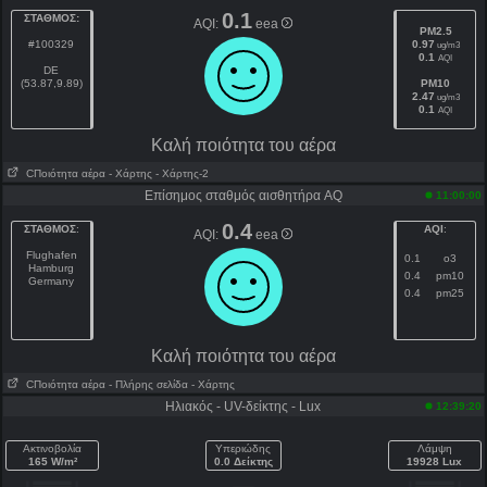
0.1
ΣΤΑΘΜΟΣ:
AQI:
eea
PM2.5
#100329
0.97
ug/m3
0.1
AQI
DE
(53.87,9.89)
PM10
2.47
ug/m3
0.1
AQI
Kαλή ποιότητα του αέρα
CΠοιότητα αέρα
- Χάρτης
- Χάρτης-2
Επίσημος σταθμός αισθητήρα AQ
11:00:00
0.4
ΣΤΑΘΜΟΣ
:
AQI
:
AQI:
eea
Flughafen
0.1
o3
Hamburg
0.4
pm10
Germany
0.4
pm25
Kαλή ποιότητα του αέρα
CΠοιότητα αέρα
- Πλήρης σελίδα
- Χάρτης
Ηλιακός - UV-δείκτης - Lux
12:39:20
Ακτινοβολία
Υπεριώδης
Λάμψη
165 W/m²
0.0 Δείκτης
19928 Lux