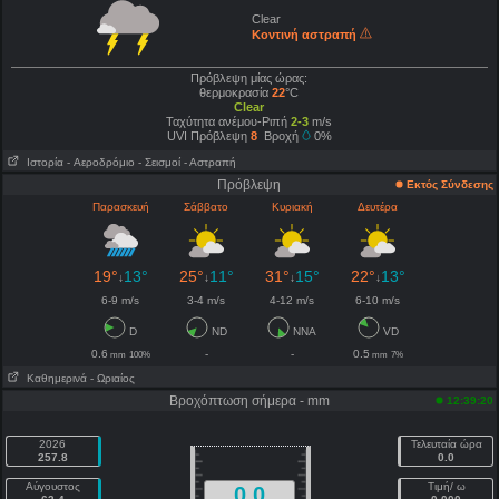
Clear
Κοντινή αστραπή
Πρόβλεψη μίας ώρας:
θερμοκρασία
22
°C
Clear
Ταχύτητα ανέμου-Ριπή
2-3
m/s
UVI Πρόβλεψη
8
Βροχή
0%
Ιστορία
- Aεροδρόμιο
- Σεισμοί
- Αστραπή
Πρόβλεψη
Εκτός Σύνδεσης
Παρασκευή
Σάββατο
Κυριακή
Δευτέρα
19°
13°
25°
11°
31°
15°
22°
13°
↓
↓
↓
↓
6-9 m/s
3-4 m/s
4-12 m/s
6-10 m/s
D
ND
NNA
VD
0.6
-
-
0.5
mm
100%
mm
7%
Καθημερινά
- Ωριαίος
Βροχόπτωση σήμερα - mm
12:39:20
2026
Τελευταία ώρα
257.8
0.0
Αύγουστος
Τιμή/ ω
0.0