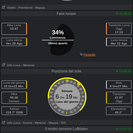
Grafici
- Previsione
- Mappa
Fase lunare
14:48:21
Alba Luna
Tramonto Luna
23:47
Oggi
34%
17:15
Luminanza
Luna piena
Luna nuova
Ultimo quarto
Ven 28 Ago
Mer 12 Ago
Perseids
Info Luna
- Meteore
Posizione del sole
14:48:21
11
13
Luce del giorno
Buio
10
14
15 Ore22 Min.
09
15
8 Ore37 Min.
08
16
Stimato
07
17
Alba
Tramonto
6
19
06
18
05:46
Ore
Min.
21:07
05
19
Domani
Oggi
Luce del giorno
04
20
03
21
Azimut
Elevazione
02
22
210.7° SSW
01
23
49.2°
Info Luna
- Aurora
- Meteore
- Mappa
- ISS
Il nostro sensore Luftdaten
14:42:10