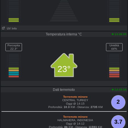
UV Info
Temperatura interna °C
14:46:00
Percepita
Umidità
22.3°
44%
23°
Dati terremoto
14:45:26
Terremoto minore
CENTRAL TURKEY
2
Oggi @ 14:15
Profondità:
10.3
KM - Distanza:
2735
KM
Terremoto minore
HALMAHERA, INDONESIA
3.7
Oggi @ 14:12
Profondità:
86
KM - Distanza:
11593
KM