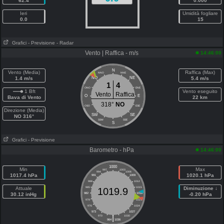
62.4
0.000
Ieri
Umidità fogliare
0.0
15
Grafici
- Previsione
- Radar
Vento | Raffica - m/s
14:46:00
N
Vento (Media)
Raffica (Max)
NNO
NNE
1.4 m/s
NO
NE
5.4 m/s
1
4
ONO
ENE
1 Bft
Vento eseguito
Vento
Raffica
O
E
Bava di Vento
22 km
318°
NO
OSO
ESE
Direzione (Media)
SW
SE
NO 316°
SSW
SSE
S
Grafici
- Previsione
Barometro - hPa
14:46:00
1000
Min
Max
997
1003
994
1006
1017.4 hPa
1020.1 hPa
991
1009
988
1012
Attuale
985
1015
Diminuzione ↓
1019.9
30.12 inHg
982
1018
-0.20 hPa
979
1021
976
1024
973
1027
|
970
1030
964
1036