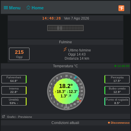
Menu
Home
°F
14:48:28
Ven 7 Ago 2026
Fulmine
Ultimo fulmine
215
Oggi 14:43
Oggi
Distanza 14 km
Temperatura °C
14:46:00
10
9
11
Fahrenheit
Percepita
8
12
64.8°
17.5°
7
13
6
18.2°
14
5
15
Interna
Bulbo umido
↑
18.3°
↓
12.3°
4
16
22.8°
12.9°
3
17
1.3°
2
18
Umidità
Punto di rugiada
1
19
53% ↓
8.5°
0
20
|
-1
21
-2
22
Grafici
- Previsione
Condizioni attuali
Disconnesso