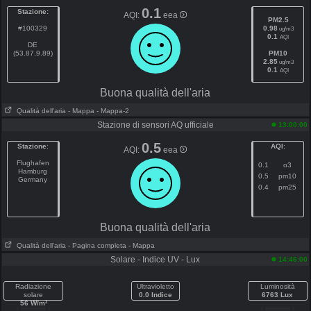
0.1
Stazione:
AQI:
eea
PM2.5
#100329
0.98
ug/m3
0.1
AQI
DE
(53.87,9.89)
PM10
2.85
ug/m3
0.1
AQI
Buona qualità dell'aria
Qualità dell'aria
- Mappa
- Mappa-2
Stazione di sensori AQ ufficiale
13:00:00
0.5
Stazione
:
AQI
:
AQI:
eea
Flughafen
0.1
o3
Hamburg
0.5
pm10
Germany
0.4
pm25
Buona qualità dell'aria
Qualità dell'aria
- Pagina completa
- Mappa
Solare - Indice UV - Lux
14:46:00
Radiazione
Ultravioletto
Luminosità
solare
0.0 Indice
6763 Lux
56 W/m²