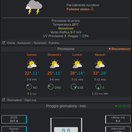
Parzialmente nuvoloso
Fulmine vicino
Previsione di un'ora:
Temperatura
20
°C
Nuvoloso
Vento-Raffica
5-7
m/s
UV Previsione
3
Pioggia
23%
Storia
- Aeroporto
- Terremoti
- Fulmine
Previsione
Disconnesso
Sabato
Domenica
Lunedi
Martedì
22°
11°
25°
11°
28°
14°
33°
18°
↓
↓
↓
↓
5-8 m/s
3-6 m/s
5-11 m/s
5-11 m/s
NO
ONO
ESE
S
0.1
-
-
1.01
mm
mm
39%
Giornaliero
- Ogni ora
Pioggia giornaliera - mm
14:46:00
2026
Ultima ora
257.8
0.0
Agosto
Velocità/O
0.0