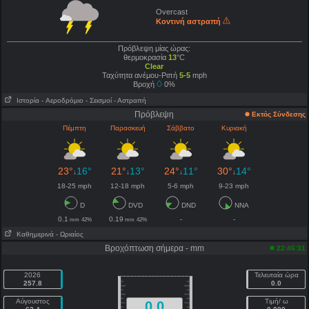
Overcast
Κοντινή αστραπή
Πρόβλεψη μίας ώρας:
θερμοκρασία
13
°C
Clear
Ταχύτητα ανέμου-Ριπή
5-5
mph
Βροχή
0%
Ιστορία
- Aεροδρόμιο
- Σεισμοί
- Αστραπή
Πρόβλεψη
Εκτός Σύνδεσης
Πέμπτη
Παρασκευή
Σάββατο
Κυριακή
23°
16°
21°
13°
24°
11°
30°
14°
↓
↓
↓
↓
18-25 mph
12-18 mph
5-6 mph
9-23 mph
D
DVD
DND
NNA
0.1
0.19
-
-
mm
42%
mm
42%
Καθημερινά
- Ωριαίος
Βροχόπτωση σήμερα - mm
22:46:31
2026
Τελευταία ώρα
257.8
0.0
Αύγουστος
Τιμή/ ω
0.0