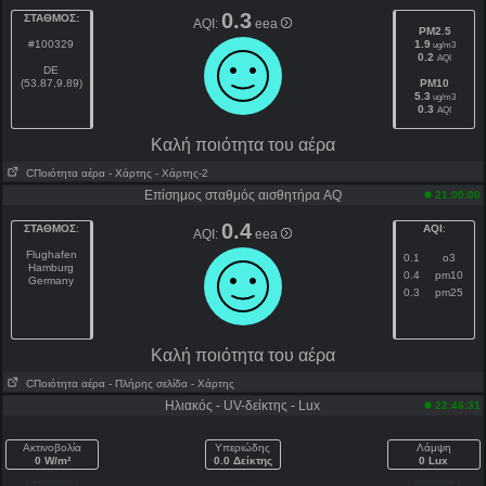
0.3
ΣΤΑΘΜΟΣ:
AQI:
eea
PM2.5
#100329
1.9
ug/m3
0.2
AQI
DE
(53.87,9.89)
PM10
5.3
ug/m3
0.3
AQI
Kαλή ποιότητα του αέρα
CΠοιότητα αέρα
- Χάρτης
- Χάρτης-2
Επίσημος σταθμός αισθητήρα AQ
21:00:00
0.4
ΣΤΑΘΜΟΣ
:
AQI
:
AQI:
eea
Flughafen
0.1
o3
Hamburg
0.4
pm10
Germany
0.3
pm25
Kαλή ποιότητα του αέρα
CΠοιότητα αέρα
- Πλήρης σελίδα
- Χάρτης
Ηλιακός - UV-δείκτης - Lux
22:46:31
Ακτινοβολία
Υπεριώδης
Λάμψη
0 W/m²
0.0 Δείκτης
0 Lux