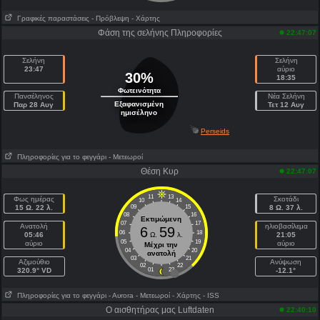
Γραφικές παραστάσεις
- Πρόβλεψη
- Χάρτης
Φάση της σελήνης Πληροφορίες
22:47:07
Σελήνη
Σελήνη
23:47
αύριο
30%
18:35
Φωτεινότητα
Πανσέληνος
Νέα Σελήνη
Εξαφανισμένη
Παρ 28 Αυγ
Τετ 12 Αυγ
ημισέληνο
Perseids
Πληροφορίες για το φεγγάρι
- Μετεωροί
Θέση Κυρ
22:47:07
11
13
Φως ημέρας
Σκοτάδι
10
14
15 Ω. 22 λ.
09
15
8 Ω. 37 λ.
08
16
Εκτιμώμενη
07
17
Ανατολή
ηλιοβασίλεμα
6
59
06
18
05:46
Ω.
λ.
21:05
05
19
αύριο
αύριο
Μέχρι την
04
20
ανατολή
03
21
Aζιμούθιο
Ανύψωση
02
22
320.9° VD
01
23
-12.1°
Πληροφορίες για το φεγγάρι
- Αυrora
- Μετεωροί
- Χάρτης
- ISS
Ο αισθητήρας μας Luftdaten
22:40:10