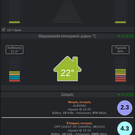
UV Γύρισε
Θερμοκρασία εσωτερικού χώρου °C
22:46:31
Αισθάνεται
Υγρασία
21.2°
48%
22°
Σεισμός
22:45:25
Μικρός σεισμός
ALBANIA
2.3
σήμερα @ 22:26
Βάθος:
15
KMs - Απόσταση:
970
Μάιλς
Ελαφρύς σεισμός
OFF COAST OF CHIAPAS, MEXICO
4.3
σήμερα @ 22:10
Βάθος:
10
KMs - Απόσταση:
5965
Μάιλς