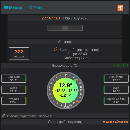
Μενού
Σπίτι
°F
22:47:13
Παρ 7 Αυγ 2026
Αστραπή
Η πιο πρόσφατη αστραπή
322
σήμερα 22:43
σήμερα
Απόσταση 12 mi
θερμοκρασία °C
22:46:31
10
9
11
Φαρενάιτ
Αισθάνεται
8
12
55.2°
12.1°
7
13
6
12.9°
14
5
15
Μέσα
υγρό
↑
18.8°
↓
12.3°
4
16
21.7°
10.5°
3
17
-1.2°
2
18
Υγρασία
Σημείο δρόσου
1
19
72% ↑
8.0°
0
20
|
-1
21
-2
22
Γραφικές παραστάσεις
- Πρόβλεψη
Ο σημερινός ουρανός
Εκτός Σύνδεσης