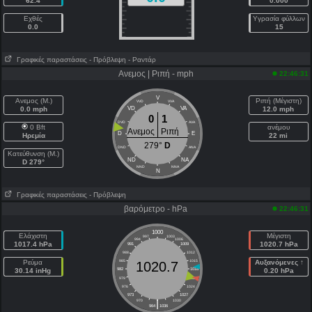
62.4
0.000
Εχθές
Υγρασία φύλλων
0.0
15
Γραφικές παραστάσεις
- Πρόβλεψη
- Ραντάρ
Ανεμος | Ριπή - mph
22:46:31
V
Ανεμος (Μ.)
Ριπή (Μέγιστη)
VVD
VVA
0.0 mph
VD
VA
12.0 mph
0
1
DVD
AVA
0 Bft
ανέμου
Ανεμος
Ριπή
D
E
Ηρεμία
22 mi
279°
D
DND
ANA
Κατεύθυνση (Μ.)
ND
NA
D 279°
NND
NNA
N
Γραφικές παραστάσεις
- Πρόβλεψη
βαρόμετρο - hPa
22:46:31
1000
Ελάχιστη
Μέγιστη
997
1003
994
1006
1017.4 hPa
1020.7 hPa
991
1009
988
1012
Ρεύμα
985
1015
Αυξανόμενες ↑
1020.7
30.14 inHg
982
1018
0.20 hPa
979
1021
976
1024
973
1027
|
970
1030
964
1036