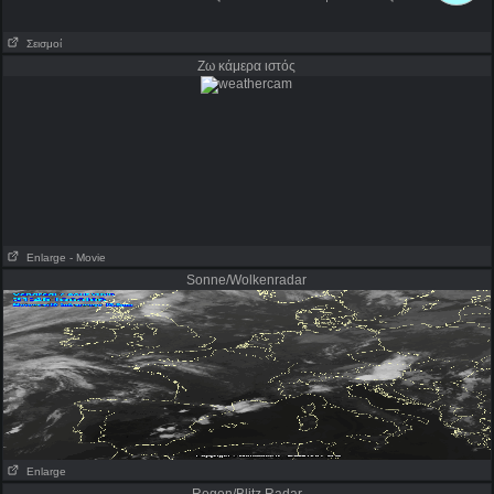
Σεισμοί
Ζω κάμερα ιστός
Enlarge
- Movie
Sonne/Wolkenradar
Enlarge