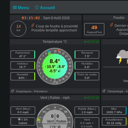
Menu
Accueil
03:15:03
Foudre
Sam 8 Août 2026
Dernier 
14
Coup de foudre à proximité
49
Aujourd
Possible tempête approchant
km
Aujourd'hui
Dista
Température °C
03:13:15
10
9
11
Fahrenheit
Ressenti
8
12
47.1°
7.5°
7
13
6
8.4°
14
5
15
Intérieur
Humidex
↑
10.9°
↓
8.4°
4
16
19.7°
6.8°
3
17
-0.5°
2
18
Humidité
Point de rosée
1
19
84% ↑
5.8°
0
20
|
-1
21
Vit
-2
22
Graphiques
- Prévisions
Climatologie
- 
Vent | Rafale - mph
03:13:15
N
Vent (Moy.)
Rafale (Maxi.)
Mini.
NNO
NNE
0.0 mph
NO
NE
1.0 mph
1020.7 hPa
0
0
ONO
ENE
0 Bft
Vent
Actuellement
Vent
Rafale
O
E
Calme
0.0 mph =
30.16 inHg
0.0 km/h
279°
O
OSO
ESE