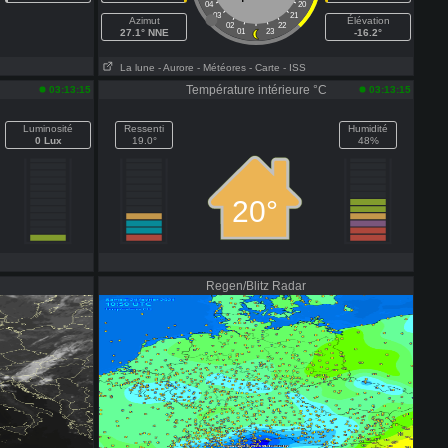
04
20
03
21
Azimut
Élévation
02
22
27.1° NNE
01
23
-16.2°
La lune
- Aurore
- Météores
- Carte
- ISS
Température intérieure °C
03:13:15
03:13:15
Luminosité
Ressenti
Humidité
0 Lux
19.0°
48%
20°
Regen/Blitz Radar