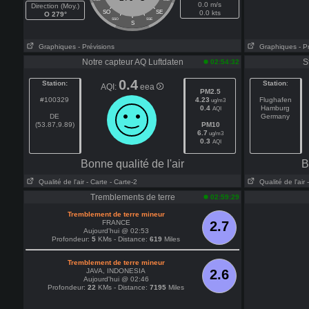
0.0 m/s
Direction (Moy.)
SO
SE
0.0 kts
O 279°
SSO
SSE
S
Graphiques
- Prévisions
Graphiques
- P
Notre capteur AQ Luftdaten
S
02:54:32
0.4
Station:
Station
:
AQI:
eea
PM2.5
#100329
4.23
Flughafen
ug/m3
0.4
Hamburg
AQI
DE
Germany
(53.87,9.89)
PM10
6.7
ug/m3
0.3
AQI
Bonne qualité de l'air
B
Qualité de l'air
- Carte
- Carte-2
Qualité de l'air
Tremblements de terre
02:59:29
Tremblement de terre mineur
FRANCE
2.7
Aujourd'hui @ 02:53
Profondeur:
5
KMs - Distance:
619
Miles
Tremblement de terre mineur
JAVA, INDONESIA
2.6
Aujourd'hui @ 02:46
Profondeur:
22
KMs - Distance:
7195
Miles