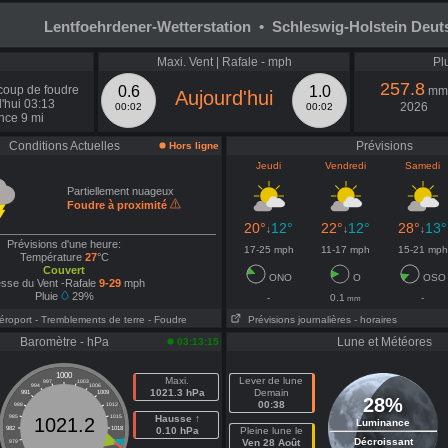
Lentfoehrdener-Wetterstation • Schleswig-Holstein Deut
Maxi. Vent | Rafale - mph
Pl
257.8
coup de foudre
0.6
1.0
mm
Aujourd'hui
'hui 03:13
2026
00:02
00:02
nce 9 mi
Conditions Actuelles
Prévisions
Hors ligne
Jeudi
Vendredi
Samedi
Partiellement nuageux
Foudre à proximité
20°
12°
22°
12°
28°
13°
↓
↓
↓
Prévisions d'une heure:
17-25 mph
11-17 mph
15-21 mph
Température
27
°C
Couvert
ONO
O
OSO
esse du Vent -Rafale
9-29
mph
Pluie
29%
-
0.1
-
mm
Aéroport
- Tremblements de terre
- Foudre
Prévisions journalières
- horaires
Baromètre - hPa
Lune et Météores
03:13:15
1000
Maxi.
Lever de lune
997
1003
994
1006
1021.3 hPa
Demain
991
1009
28%
00:38
988
1012
985
1015
Hausse ↑
1021.2
Luminance
982
1018
0.10 hPa
Pleine lune le
Décroissant
Ven 28 Août
979
1021