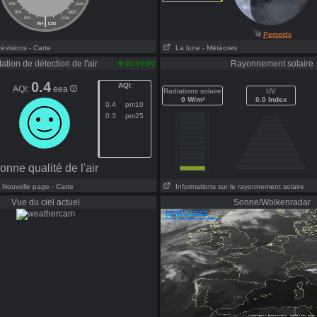
976
1024
973
1027
|
970
1030
964
1036
Perseids
révisions
- Carte
La lune
- Météores
tation de détection de l'air
Rayonnement solaire
01:00:00
0.4
AQI
:
AQI:
eea
Radiations solaire
UV
0 W/m²
0.0 Index
0.4
pm10
0.3
pm25
onne qualité de l'air
- Nouvelle page
- Carte
Informations sur le rayonnement solaire
Vue du ciel actuel
Sonne/Wolkenradar