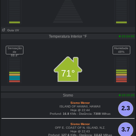
Guia UV
Temperatura Interior °F
23:24:03
Sensação
Humidade
de
48%
69.4°
71°
Sismo
23:15:25
Sismo Menor
ISLAND OF HAWAII, HAWAII
2.3
Hoje @ 22:44
Profund:
16.8
KMs - Distância:
7308
Milhas
Sismo Menor
OFF E. COAST OF N. ISLAND, N.Z.
3.7
Hoje @ 22:43
Profund:
127.6
KMs - Distância:
11142
Milhas