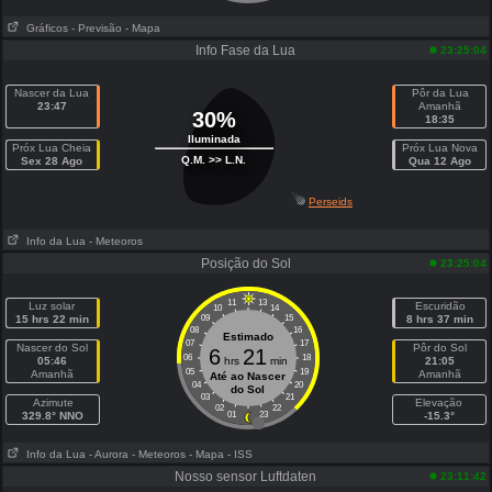
Gráficos
- Previsão
- Mapa
Info Fase da Lua
23:25:04
Nascer da Lua
Pôr da Lua
23:47
Amanhã
30%
18:35
Iluminada
Próx Lua Cheia
Próx Lua Nova
Q.M. >> L.N.
Sex 28 Ago
Qua 12 Ago
Perseids
Info da Lua
- Meteoros
Posição do Sol
23:25:04
11
13
Luz solar
Escuridão
10
14
15 hrs 22 min
09
15
8 hrs 37 min
08
16
Estimado
07
17
Nascer do Sol
Pôr do Sol
6
21
06
18
05:46
hrs
min
21:05
05
19
Amanhã
Amanhã
Até ao Nascer
04
20
do Sol
03
21
Azimute
Elevação
02
22
329.8° NNO
01
23
-15.3°
Info da Lua
- Aurora
- Meteoros
- Mapa
- ISS
Nosso sensor Luftdaten
23:11:42