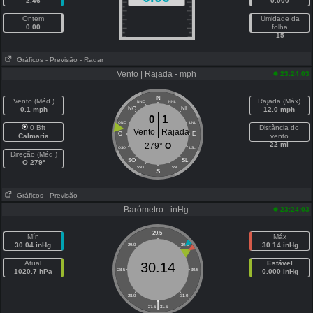
2.46
0.000
Ontem
Umidade da
0.00
folha
15
Gráficos
- Previsão
- Radar
Vento | Rajada - mph
23:24:03
N
Vento (Méd )
Rajada (Máx)
NNO
NNL
0.1 mph
NO
NL
12.0 mph
0
1
ONO
LNL
0 Bft
Distância do
Vento
Rajada
O
E
Calmaria
vento
22 mi
279°
O
OSO
LSL
Direção (Méd )
SO
SL
O 279°
SSO
SSL
S
Gráficos
- Previsão
Barómetro - inHg
23:24:03
29.5
Mín
Máx
30.04 inHg
30.14 inHg
29.0
30.0
Atual
Estável
30.14
1020.7 hPa
28.5
30.5
0.000 inHg
28.0
31.0
|
27.5
31.5