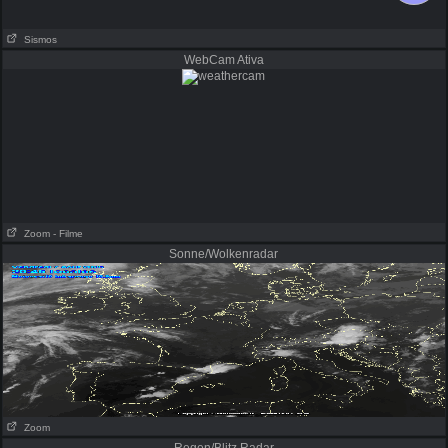
Sismos
WebCam Ativa
Zoom
- Filme
Sonne/Wolkenradar
Zoom