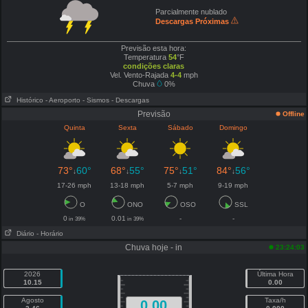
Parcialmente nublado
Descargas Próximas
Previsão esta hora:
Temperatura
54
°F
condições claras
Vel. Vento-Rajada
4-4
mph
Chuva
0%
Histórico
- Aeroporto
- Sismos
- Descargas
Previsão
Offline
Quinta
Sexta
Sábado
Domingo
73°
60°
68°
55°
75°
51°
84°
56°
↓
↓
↓
↓
17-26 mph
13-18 mph
5-7 mph
9-19 mph
O
ONO
OSO
SSL
0
0.01
-
-
in
39%
in
39%
Diário
- Horário
Chuva hoje - in
23:24:03
2026
Última Hora
10.15
0.00
Agosto
Taxa/h
0.00