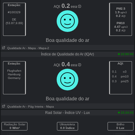
0.2
Estação:
AQI:
eea
PM2.5
#100329
1.9
ug/m3
0.2
AQI
DE
(53.87,9.89)
PM10
4.47
ug/m3
0.2
AQI
Boa qualidade do ar
Qualidade Ar
- Mapa
- Mapa-2
Índice de Qualidade do Ar (IQAr)
22:00:00
0.4
Estação
:
AQI
:
AQI:
eea
Flughafen
0.1
o3
Hamburg
0.4
pm10
Germany
0.3
pm25
Boa qualidade do ar
Qualidade Ar
- Pág Inteira
- Mapa
Rad Solar - Índice UV - Lux
23:24:03
Radiação Solar
Ultravioleta
Brilho
0 W/m²
0.0 Índice
0 Lux