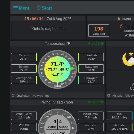
Menu
Start
15:00:34
Bliksem
Zat 8 Aug 2026
Laatst
198
Gehele dag helder.
Vanda
Vandaag
Afsta
Temperatuur °F
14:58:39
60
58
62
Celsius
Voelt als
56
64
21.9°
70.5°
54
66
52
71.4°
68
50
70
Binnen
Natte bol
↑
73.2°
↓
45.3°
48
72
72.0°
60.3°
46
74
-1.3°
44
76
Vochtigheid
Dauwpunt
42
78
49% ↑
51.3°
40
80
|
38
82
W
36
84
UV
Grafieken
- Verwachting
Historie
- Vliegv
Wind | Vlaag - mph
14:58:39
N
Wind (Gem)
Vlaag (Max)
Min
NNW
NNO
1.2 mph
NW
NO
7.0 mph
30.12 inHg
0
4
WNW
ONO
0 Bft
Windafst.
Actuele
Wind
Vlaag
W
E
Kalm
3 mi
1020.0 hPa
227°
ZW
WZW
OZO