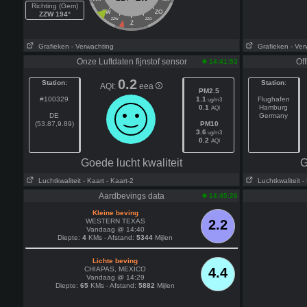
Richting (Gem)
ZW
ZO
ZZW 194°
ZZW
ZZO
Z
Grafieken
- Verwachting
Grafieken
- Ver
Onze Luftdaten fijnstof sensor
Off
14:41:53
0.2
Station:
Station
:
AQI:
eea
PM2.5
#100329
1.1
Flughafen
ug/m3
0.1
Hamburg
AQI
DE
Germany
(53.87,9.89)
PM10
3.6
ug/m3
0.2
AQI
Goede lucht kwaliteit
G
Luchtkwaliteit
- Kaart
- Kaart-2
Luchtkwaliteit
-
Aardbevings data
14:45:26
Kleine beving
WESTERN TEXAS
2.2
Vandaag @ 14:40
Diepte:
4
KMs - Afstand:
5344
Mijlen
Lichte beving
CHIAPAS, MEXICO
4.4
Vandaag @ 14:29
Diepte:
65
KMs - Afstand:
5882
Mijlen