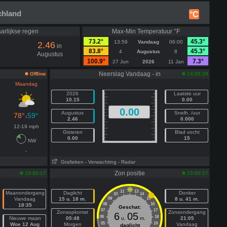
chland
°C
arlijkse regen
Max-Min Temperatuur °F
73.2°
45.3°
13:59
Vandaag
06:00
2.46
in
83.8°
45.3°
4
Augustus
8
Augustus
100.9°
7.3°
27 Jun
2026
11 Jan
Neerslag Vandaag - in
Offline
14:58:39
Maandag
2026
Laatste uur
10.15
0.00
0.00
Augustus
Snelh. /uur
78°
59°
↓
2.46
0.000
12-19 mph
Gisteren
Blad vocht
0.00
15
NW
-
Grafieken
- Verwachting
- Radar
Zon positie
15:00:17
15:00:17
11
13
Maanondergang
Daglicht
Donker
10
14
Vandaag
15 u. 18 m.
09
15
8 u. 41 m.
08
16
18:35
Geschat:
07
17
Zonsopkomst
Zonsondergang
6
05
06
18
Nieuwe maan
05:48
u.
m.
21:05
05
19
Woe 12 Aug
Morgen
Vandaag
daglicht