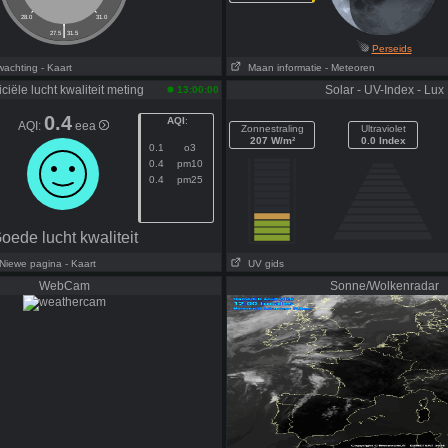
28.0
31.0
|
27.5
31.5
Perseids
wachting
- Kaart
Maan informatie
- Meteoren
iciële lucht kwaliteit meting
Solar - UV-Index - Lux
13:00:00
0.4
AQI
:
AQI:
eea
Zonnestraling
Ultraviolet
207 W/m²
0.0 Index
0.1
o3
0.4
pm10
0.4
pm25
oede lucht kwaliteit
 Niewe pagina
- Kaart
UV gids
WebCam
Sonne/Wolkenradar