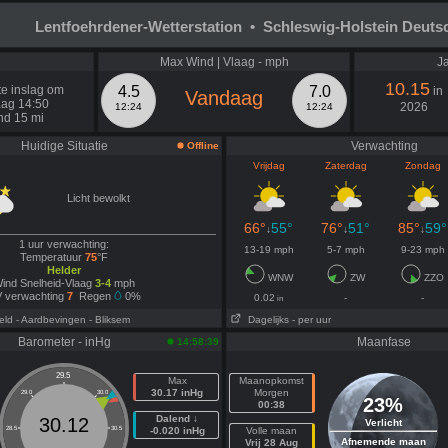
Lentfoehrdener-Wetterstation • Schleswig-Holstein Deuts
Max Wind | Vlaag - mph
Ja
10.15
e inslag om
4.5
7.0
in
Vandaag
ag 14:50
2026
12:24
12:24
nd 15 mi
Huidige Situatie
Verwachting
Offline
Vrijdag
Zaterdag
Zondag
Licht bewolkt
66°
55°
76°
51°
85°
59°
↓
↓
↓
1 uur verwachting:
13-19 mph
5-7 mph
9-23 mph
Temperatuur
75
°F
Helder
WNW
ZW
ZZO
ind Snelheid-Vlaag
3-4
mph
 verwachting
7
Regen
0%
0.02
-
-
in
eld
- Aardbevingen
- Bliksem
Dagelijks
- per uur
Barometer - inHg
Maanfase
14:58:39
29.5
Max
Maanopkomst
30.17 inHg
Morgen
29.0
30.0
23%
00:38
Dalend ↓
30.12
Verlicht
28.5
30.5
-0.020 inHg
Volle maan
Afnemende maan
Vrij 28 Aug