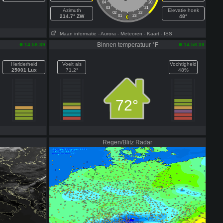
04
20
03
21
Azimuth
Elevatie hoek
02
22
214.7° ZW
01
23
48°
Maan informatie
- Aurora
- Meteoren
- Kaart
- ISS
Binnen temperatuur °F
14:58:39
14:58:39
Herlderheid
Voelt als
Vochtigheid
25001 Lux
71.2°
48%
72°
Regen/Blitz Radar