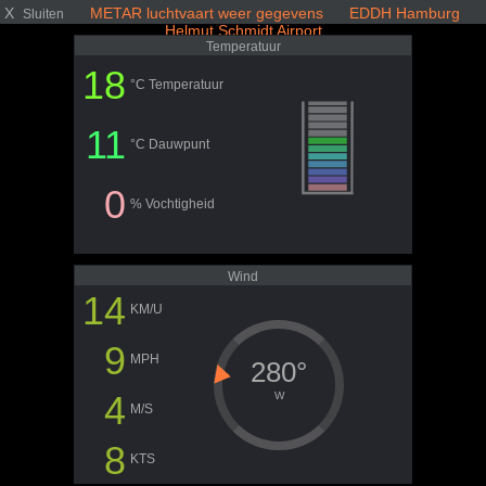
X
METAR luchtvaart weer gegevens EDDH Hamburg
Sluiten
Helmut Schmidt Airport
Temperatuur
18
°C Temperatuur
11
°C Dauwpunt
0
% Vochtigheid
Wind
14
KM/U
9
MPH
280°
4
W
M/S
8
KTS