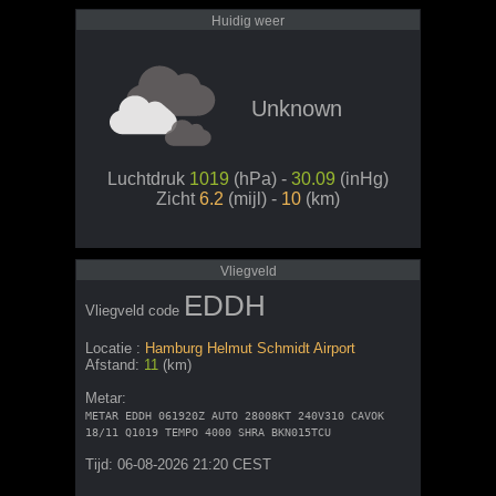
Huidig weer
Unknown
Luchtdruk
1019
(hPa) -
30.09
(inHg)
Zicht
6.2
(mijl) -
10
(km)
Vliegveld
EDDH
Vliegveld code
Locatie :
Hamburg Helmut Schmidt Airport
Afstand:
11
(km)
Metar:
METAR EDDH 061920Z AUTO 28008KT 240V310 CAVOK
18/11 Q1019 TEMPO 4000 SHRA BKN015TCU
Tijd: 06-08-2026 21:20 CEST