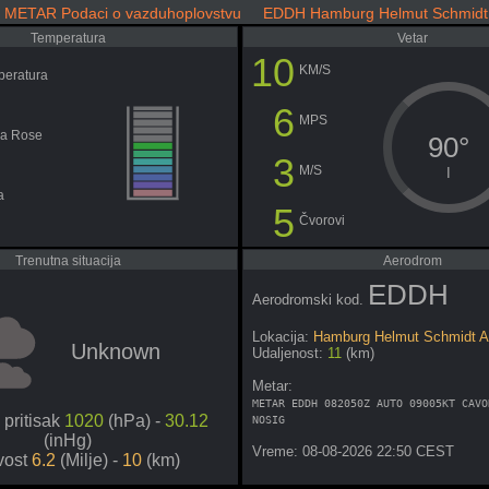
METAR Podaci o vazduhoplovstvu EDDH Hamburg Helmut Schmidt A
Temperatura
Vetar
10
KM/S
peratura
6
MPS
ka Rose
90°
3
M/S
I
a
5
Čvorovi
Trenutna situacija
Aerodrom
EDDH
Aerodromski kod.
Lokacija:
Hamburg Helmut Schmidt Ai
Unknown
Udaljenost:
11
(km)
Metar:
METAR EDDH 082050Z AUTO 09005KT CAVO
pritisak
1020
(hPa) -
30.12
NOSIG
(inHg)
Vreme: 08-08-2026 22:50 CEST
ivost
6.2
(Milje) -
10
(km)