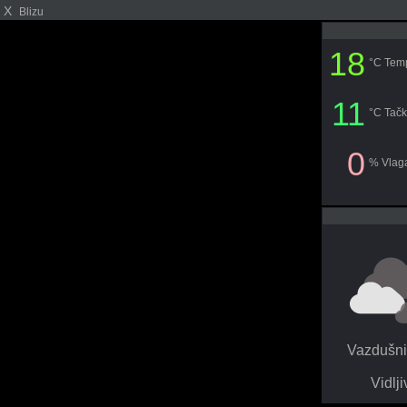
X
Blizu
18
°C Tem
11
°C Tač
0
% Vlag
Vazdušni 
Vidlj