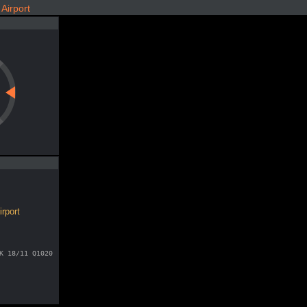
irport
rport
K 18/11 Q1020