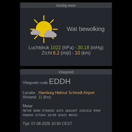
Huidig weer
Wat bewolking
Luchtdruk
1022
(hPa) -
30.18
(inHg)
Zicht
6.2
(mijl) -
10
(km)
Vliegveld
EDDH
Vliegveld code
Locatie :
Hamburg Helmut Schmidt Airport
Afstand:
11
(km)
Metar:
METAR EDDH 070850Z AUTO 26010KT 220V310 9999
FEW036 SCT044 18/09 Q1022 NOSIG
Tijd: 07-08-2026 10:50 CEST