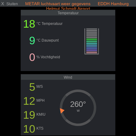
X
METAR luchtvaart weer gegevens EDDH Hamburg
Sluiten
Helmut Schmidt Airport
Temperatuur
18
°C Temperatuur
9
°C Dauwpunt
0
% Vochtigheid
Wind
5
M/S
12
MPH
260°
19
W
KM/U
10
KTS