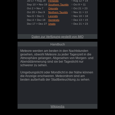
Jul 17 > Aug 26
Perseids
↑ Aug 12 > 14
Sep 10 > Nov 19
Southern Taurids
↑ Oct 9 > 11
Oct 2 > Nov 7
Orionids
↑ Oct 21 > 23
Oct 20 > Dez 9
Northern Taurids
↑ Nov 11 > 13
Nov 6 > Dez 1
Leonids
↑ Nov 16 > 18
Dez 4 > Dez 18
Geminids
↑ Dez 13 > 15
Dez 17 > Dez 27
Ursids
↑ Dez 21 > 23
Daten zur Verfügung gestellt von IMO
Handbuch
Meteore werden am besten in den Nachtstunden
gesehen, obwohl Meteore zu jeder Tageszeit in die
Atmosphäre gelangen. Abgesehen von Morgen- und
Abenddämmerung sind sie bei Tageslicht nur
schwerer zu sehen.
Umgebungslicht oder Mondlicht in der Nähe können
die Anzeige erschweren. Meteorstrom sind am
besten außerhalb der Stadtbeleuchtung zu sehen.
Wikipedia