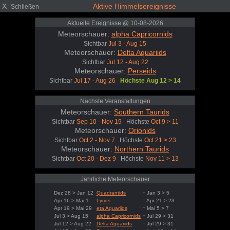
X
Aktive Himmelsereignisse
Schließen
Aktuelle Ereignisse @ 10-08-2026
Meteorschauer:
alpha Capricornids
Sichtbar
Jul 3 - Aug 15
Meteorschauer:
Delta Aquariids
Sichtbar
Jul 12 - Aug 22
Meteorschauer:
Perseids
Sichtbar
Jul 17 - Aug 26
Höchste Aug 12 > 14
Nächste Veranstaltungen
Meteorschauer:
Southern Taurids
Sichtbar
Sep 10 - Nov 19
Höchste
Oct 9 > 11
Meteorschauer:
Orionids
Sichtbar
Oct 2 - Nov 7
Höchste
Oct 21 > 23
Meteorschauer:
Northern Taurids
Sichtbar
Oct 20 - Dez 9
Höchste
Nov 11 > 13
Jährliche Meteorschauer
Dez 28 > Jan 12
Quadrantids
↑ Jan 3 > 5
Apr 16 > Mai 1
Lyrids
↑ Apr 21 > 23
Apr 19 > Mai 29
eta Aquariids
↑ Mai 5 > 7
Jul 3 > Aug 15
alpha Capricornids
↑ Jul 29 > 31
Jul 12 > Aug 22
Delta Aquariids
↑ Jul 29 > 31