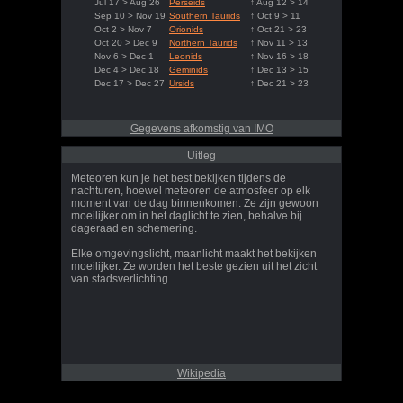
Jul 17 > Aug 26
Perseids
↑ Aug 12 > 14
Sep 10 > Nov 19
Southern Taurids
↑ Oct 9 > 11
Oct 2 > Nov 7
Orionids
↑ Oct 21 > 23
Oct 20 > Dec 9
Northern Taurids
↑ Nov 11 > 13
Nov 6 > Dec 1
Leonids
↑ Nov 16 > 18
Dec 4 > Dec 18
Geminids
↑ Dec 13 > 15
Dec 17 > Dec 27
Ursids
↑ Dec 21 > 23
Gegevens afkomstig van IMO
Uitleg
Meteoren kun je het best bekijken tijdens de
nachturen, hoewel meteoren de atmosfeer op elk
moment van de dag binnenkomen. Ze zijn gewoon
moeilijker om in het daglicht te zien, behalve bij
dageraad en schemering.
Elke omgevingslicht, maanlicht maakt het bekijken
moeilijker. Ze worden het beste gezien uit het zicht
van stadsverlichting.
Wikipedia