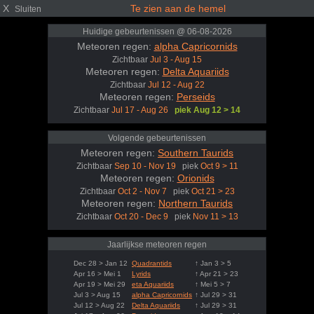
X
Te zien aan de hemel
Sluiten
Huidige gebeurtenissen @ 06-08-2026
Meteoren regen:
alpha Capricornids
Zichtbaar
Jul 3 - Aug 15
Meteoren regen:
Delta Aquariids
Zichtbaar
Jul 12 - Aug 22
Meteoren regen:
Perseids
Zichtbaar
Jul 17 - Aug 26
piek Aug 12 > 14
Volgende gebeurtenissen
Meteoren regen:
Southern Taurids
Zichtbaar
Sep 10 - Nov 19
piek
Oct 9 > 11
Meteoren regen:
Orionids
Zichtbaar
Oct 2 - Nov 7
piek
Oct 21 > 23
Meteoren regen:
Northern Taurids
Zichtbaar
Oct 20 - Dec 9
piek
Nov 11 > 13
Jaarlijkse meteoren regen
Dec 28 > Jan 12
Quadrantids
↑ Jan 3 > 5
Apr 16 > Mei 1
Lyrids
↑ Apr 21 > 23
Apr 19 > Mei 29
eta Aquariids
↑ Mei 5 > 7
Jul 3 > Aug 15
alpha Capricornids
↑ Jul 29 > 31
Jul 12 > Aug 22
Delta Aquariids
↑ Jul 29 > 31