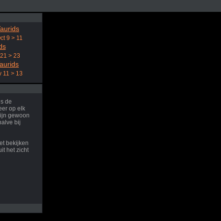
aurids
ct 9 > 11
ds
 21 > 23
aurids
 11 > 13
ns de
er op elk
ijn gewoon
halve bij
et bekijken
it het zicht