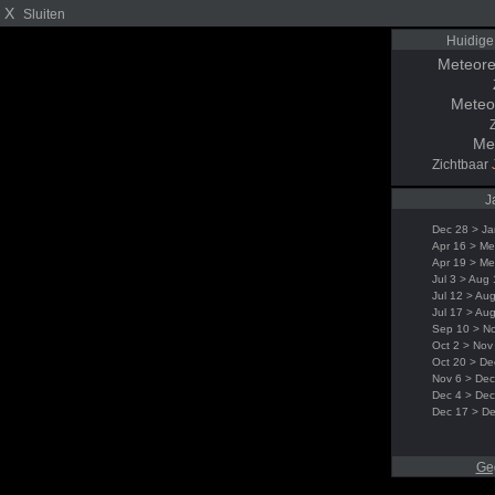
X
Sluiten
Huidige
Meteore
Meteo
Me
Zichtbaar
J
Dec 28 > Ja
Apr 16 > Me
Apr 19 > Me
Jul 3 > Aug
Jul 12 > Au
Jul 17 > Au
Sep 10 > N
Oct 2 > Nov
Oct 20 > De
Nov 6 > Dec
Dec 4 > Dec
Dec 17 > D
Ge