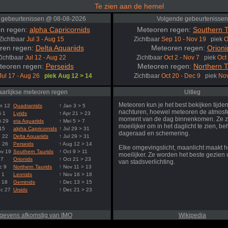
Te zien aan de hemel
 gebeurtenissen @ 08-08-2026
Volgende gebeurtenissen
n regen:
alpha Capricornids
Meteoren regen:
Southern T
Zichtbaar
Jul 3 - Aug 15
Zichtbaar
Sep 10 - Nov 19
piek
O
ren regen:
Delta Aquariids
Meteoren regen:
Orioni
Zichtbaar
Jul 12 - Aug 22
Zichtbaar
Oct 2 - Nov 7
piek
Oct
teoren regen:
Perseids
Meteoren regen:
Northern T
Jul 17 - Aug 26
piek Aug 12 > 14
Zichtbaar
Oct 20 - Dec 9
piek
Nov
aarlijkse meteoren regen
Uitleg
Meteoren kun je het best bekijken tijde
n 12
Quadrantids
↑ Jan 3 > 5
nachturen, hoewel meteoren de atmosfe
i 1
Lyrids
↑ Apr 21 > 23
moment van de dag binnenkomen. Ze z
i 29
eta Aquariids
↑ Mei 5 > 7
moeilijker om in het daglicht te zien, be
 15
alpha Capricornids
↑ Jul 29 > 31
dageraad en schemering.
g 22
Delta Aquariids
↑ Jul 29 > 31
g 26
Perseids
↑ Aug 12 > 14
Elke omgevingslicht, maanlicht maakt h
ov 19
Southern Taurids
↑ Oct 9 > 11
moeilijker. Ze worden het beste gezien u
 7
Orionids
↑ Oct 21 > 23
van stadsverlichting.
c 9
Northern Taurids
↑ Nov 11 > 13
 1
Leonids
↑ Nov 16 > 18
 18
Geminids
↑ Dec 13 > 15
ec 27
Ursids
↑ Dec 21 > 23
gevens afkomstig van IMO
Wikipedia