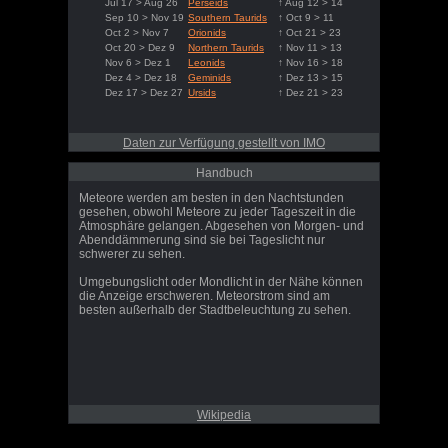
Jul 17 > Aug 26
Perseids
↑ Aug 12 > 14
Sep 10 > Nov 19
Southern Taurids
↑ Oct 9 > 11
Oct 2 > Nov 7
Orionids
↑ Oct 21 > 23
Oct 20 > Dez 9
Northern Taurids
↑ Nov 11 > 13
Nov 6 > Dez 1
Leonids
↑ Nov 16 > 18
Dez 4 > Dez 18
Geminids
↑ Dez 13 > 15
Dez 17 > Dez 27
Ursids
↑ Dez 21 > 23
Daten zur Verfügung gestellt von IMO
Handbuch
Meteore werden am besten in den Nachtstunden
gesehen, obwohl Meteore zu jeder Tageszeit in die
Atmosphäre gelangen. Abgesehen von Morgen- und
Abenddämmerung sind sie bei Tageslicht nur
schwerer zu sehen.
Umgebungslicht oder Mondlicht in der Nähe können
die Anzeige erschweren. Meteorstrom sind am
besten außerhalb der Stadtbeleuchtung zu sehen.
Wikipedia