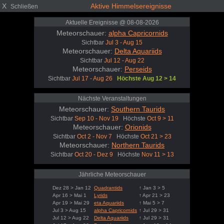
X
Aktive Himmelsereignisse
Schließen
Aktuelle Ereignisse @ 08-08-2026
Meteorschauer:
alpha Capricornids
Sichtbar
Jul 3 - Aug 15
Meteorschauer:
Delta Aquariids
Sichtbar
Jul 12 - Aug 22
Meteorschauer:
Perseids
Sichtbar
Jul 17 - Aug 26
Höchste Aug 12 > 14
Nächste Veranstaltungen
Meteorschauer:
Southern Taurids
Sichtbar
Sep 10 - Nov 19
Höchste
Oct 9 > 11
Meteorschauer:
Orionids
Sichtbar
Oct 2 - Nov 7
Höchste
Oct 21 > 23
Meteorschauer:
Northern Taurids
Sichtbar
Oct 20 - Dez 9
Höchste
Nov 11 > 13
Jährliche Meteorschauer
Dez 28 > Jan 12
Quadrantids
↑ Jan 3 > 5
Apr 16 > Mai 1
Lyrids
↑ Apr 21 > 23
Apr 19 > Mai 29
eta Aquariids
↑ Mai 5 > 7
Jul 3 > Aug 15
alpha Capricornids
↑ Jul 29 > 31
Jul 12 > Aug 22
Delta Aquariids
↑ Jul 29 > 31