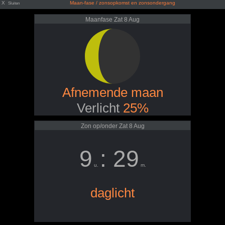
X
Maan-fase / zonsopkomst en zonsondergang
Sluiten
Maanfase Zat 8 Aug
Afnemende maan
Verlicht
25%
Zon op/onder Zat 8 Aug
9
: 29
u.
m.
daglicht