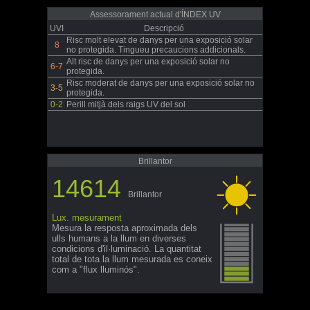
Assessorament actual d'ÍNDEX UV
UVI
Descripció
Risc molt elevat de danys per una exposició solar
8
no protegida. Tingueu precaucions addicionals.
Alt risc de danys per una exposició solar no
6-7
protegida.
Risc moderat de danys per una exposició solar no
3-5
protegida.
0-2
Perill mitjà dels raigs UV del sol
Brillantor
14614
Brillantor
Lux. mesurament
Mesura la resposta aproximada dels
ulls humans a la llum en diverses
condicions d'il·luminació. La quantitat
total de tota la llum mesurada es coneix
com a "flux lluminós".