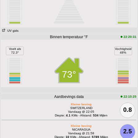
UV gids
Binnen temperatuur °F
22:20:31
Voelt als
Vochtigheid
72.3°
48%
73°
Aardbevings data
22:15:25
Kleine beving
SWITZERLAND
0.8
Vandaag @ 22:05
Diepte:
4.1
KMs - Afstand:
534
Mijlen
Kleine beving
NICARAGUA
2.5
Vandaag @ 21:58
Diepte:
10
KMs - Afstand:
5789
Mijlen