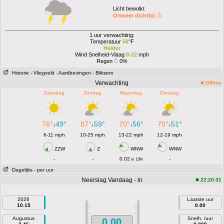
Licht bewolkt
Onweer dichtbij
1 uur verwachting:
Temperatuur
56
°F
Helder
Wind Snelheid-Vlaag
8-22
mph
Regen
0%
Historie
- Vliegveld
- Aardbevingen
- Bliksem
Verwachting
Offline
Zaterdag
Zondag
Maandag
Dinsdag
76°
49°
87°
59°
70°
56°
70°
51°
↓
↓
↓
↓
6-11 mph
10-25 mph
13-22 mph
12-19 mph
ZZW
Z
WNW
WNW
-
-
0.02
-
in
13%
Dagelijks
- per uur
Neerslag Vandaag - in
22:20:31
2026
Laatste uur
10.15
0.00
Augustus
Snelh. /uur
0.00