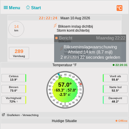
Menu
Start
°C
22:22:24
Maan 10 Aug 2026
14
Bliksem inslag dichtbij
Storm komt dichterbij
km
Bericht
Maandag 22:22
Bliksem
Blikseminslagwaarschuwing
Laatste inslag om
289
Afstand 14 km (8.7 mijl)
Vandaag 22:19
Vandaag
2 minuten 22 secondes geleden
Afstand 9 mi
Temperatuur °F
22:20:31
60
58
62
Celsius
Voelt als
56
64
13.9°
55.8°
54
66
52
57.0°
68
50
70
Binnen
Natte bol
↑
69.3°
↓
57.0°
48
72
73.0°
52.5°
46
74
-2.5°
44
76
Vochtigheid
Dauwpunt
42
78
72% ↑
48.2°
40
80
|
38
82
36
84
Grafieken
- Verwachting
Huidige Situatie
Offline