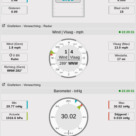
2.46
0.000
Gisteren
Blad vocht
0.00
15
Grafieken
- Verwachting
- Radar
Wind | Vlaag - mph
22:20:31
N
Wind (Gem)
Vlaag (Max)
NNW
NNO
1.8 mph
NW
NO
13.0 mph
1
4
WNW
ONO
0 Bft
Windafst.
Wind
Vlaag
W
E
Kalm
17 mi
289°
WNW
WZW
OZO
Richting (Gem)
ZW
ZO
WNW 282°
ZZW
ZZO
Z
Grafieken
- Verwachting
Barometer - inHg
22:20:31
29.5
Min
Max
29.77 inHg
30.02 inHg
29.0
30.0
Actuele
Stijgend ↑
30.02
1016.6 hPa
28.5
30.5
0.010 inHg
28.0
31.0
|
27.5
31.5