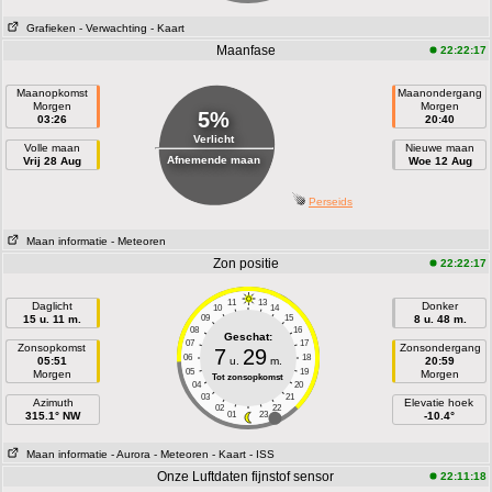
Grafieken
- Verwachting
- Kaart
Maanfase
22:22:17
Maanopkomst
Maanondergang
Morgen
Morgen
5%
03:26
20:40
Verlicht
Volle maan
Nieuwe maan
Afnemende maan
Vrij 28 Aug
Woe 12 Aug
Perseids
Maan informatie
- Meteoren
Zon positie
22:22:17
11
13
Daglicht
Donker
10
14
15 u. 11 m.
09
15
8 u. 48 m.
08
16
Geschat:
07
17
Zonsopkomst
Zonsondergang
7
29
06
18
05:51
u.
m.
20:59
05
19
Morgen
Morgen
Tot zonsopkomst
04
20
03
21
Azimuth
Elevatie hoek
02
22
315.1° NW
01
23
-10.4°
Maan informatie
- Aurora
- Meteoren
- Kaart
- ISS
Onze Luftdaten fijnstof sensor
22:11:18