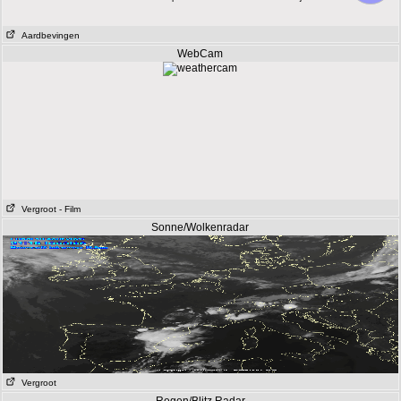
Aardbevingen
WebCam
Vergroot
- Film
Sonne/Wolkenradar
Vergroot