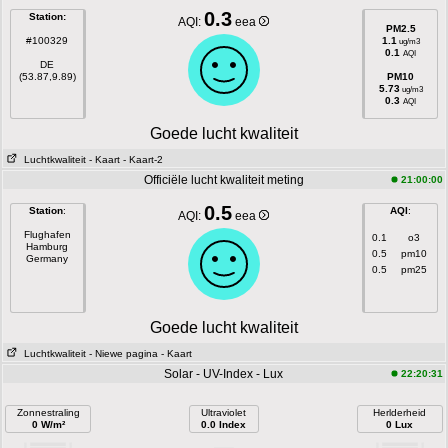
0.3
Station:
AQI:
eea
PM2.5
#100329
1.1
ug/m3
0.1
AQI
DE
(53.87,9.89)
PM10
5.73
ug/m3
0.3
AQI
Goede lucht kwaliteit
Luchtkwaliteit
- Kaart
- Kaart-2
Officiële lucht kwaliteit meting
21:00:00
0.5
Station
:
AQI
:
AQI:
eea
Flughafen
0.1
o3
Hamburg
0.5
pm10
Germany
0.5
pm25
Goede lucht kwaliteit
Luchtkwaliteit
- Niewe pagina
- Kaart
Solar - UV-Index - Lux
22:20:31
Zonnestraling
Ultraviolet
Herlderheid
0 W/m²
0.0 Index
0 Lux