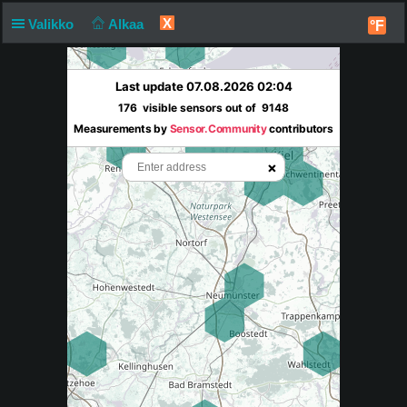
X
Valikko
Alkaa
°F