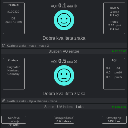
0.1
Postaja:
AQI:
eea
PM2.5
#100329
1
ug/m3
0.1
AQI
DE
(53.87,9.89)
PM10
2.05
ug/m3
0.1
AQI
Dobra kvaliteta zraka
Kvaliteta zraka
- mapa
- mapa-2
Službeni AQ senzor
12:00:00
0.5
Postaja
:
AQI
:
AQI:
eea
Flughafen
0.1
o3
Hamburg
0.5
pm10
Germany
0.5
pm25
Dobra kvaliteta zraka
Kvaliteta zraka
- Cijela stranica
- mapa
Sunce - UV-Indeks - Luks
14:13:48
Sunčevo
Ultraljubičasto
Osvjetljenje
zračenje
0.0 Indeks
8454 Lux
70 W/m²