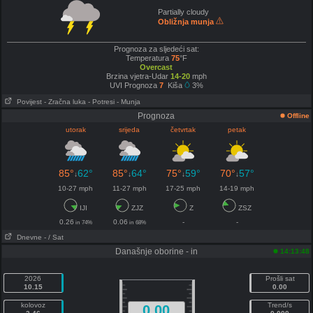
Partially cloudy
Obližnja munja
Prognoza za sljedeći sat:
Temperatura
75
°F
Overcast
Brzina vjetra-Udar
14-20
mph
UVI Prognoza
7
Kiša
3%
Povijest
- Zračna luka
- Potresi
- Munja
Prognoza
Offline
utorak
srijeda
četvrtak
petak
85°
62°
85°
64°
75°
59°
70°
57°
↓
↓
↓
↓
10-27 mph
11-27 mph
17-25 mph
14-19 mph
IJI
ZJZ
Z
ZSZ
0.26
0.06
-
-
in
74%
in
68%
Dnevne
- / Sat
Današnje oborine - in
14:13:48
2026
Prošli sat
10.15
0.00
kolovoz
Trend/s
0.00