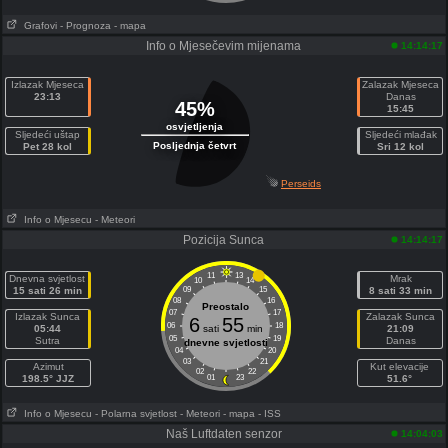
Grafovi
- Prognoza
- mapa
Info o Mjesečevim mijenama
14:14:17
Izlazak Mjeseca
Zalazak Mjeseca
23:13
Danas
45%
15:45
osvjetljenja
Sljedeći uštap
Sljedeći mlađak
Posljednja četvrt
Pet 28 kol
Sri 12 kol
Perseids
Info o Mjesecu
- Meteori
Pozicija Sunca
14:14:17
11
13
Dnevna svjetlost
Mrak
10
14
15 sati 26 min
09
15
8 sati 33 min
08
16
Preostalo
07
17
Izlazak Sunca
Zalazak Sunca
6
55
06
18
05:44
sati
min
21:09
05
19
Sutra
Danas
dnevne svjetlosti
04
20
03
21
Azimut
Kut elevacije
02
22
198.5° JJZ
01
23
51.6°
Info o Mjesecu
- Polarna svjetlost
- Meteori
- mapa
- ISS
Naš Luftdaten senzor
14:04:03