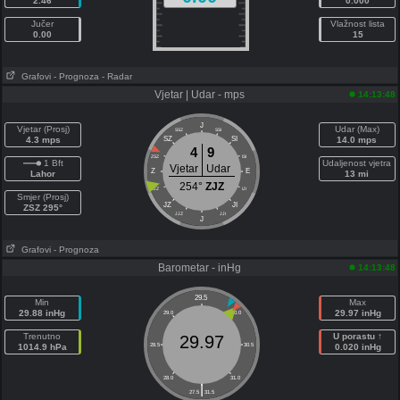
2.46
0.000
Jučer
Vlažnost lista
0.00
15
Grafovi
- Prognoza
- Radar
Vjetar | Udar - mps
14:13:48
J
Vjetar (Prosj)
Udar (Max)
SSZ
SSI
4.3 mps
SZ
SI
14.0 mps
4
9
ZSZ
ISI
1 Bft
Udaljenost vjetra
Vjetar
Udar
Z
E
Lahor
13 mi
254°
ZJZ
ZJZ
IJI
Smjer (Prosj)
JZ
JI
ZSZ 295°
JJZ
JJI
J
Grafovi
- Prognoza
Barometar - inHg
14:13:48
29.5
Min
Max
29.88 inHg
29.97 inHg
29.0
30.0
Trenutno
U porastu ↑
29.97
1014.9 hPa
28.5
30.5
0.020 inHg
28.0
31.0
|
27.5
31.5