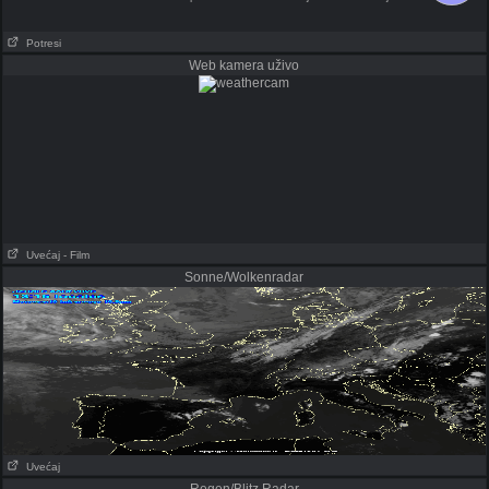
Potresi
Web kamera uživo
Uvećaj
- Film
Sonne/Wolkenradar
Uvećaj