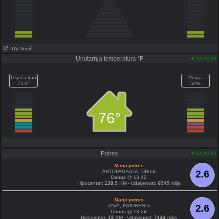
UV Vodič
Unutarnja temperatura °F
14:13:48
Osjeća kao
Vlaga
75.9°
52%
76°
Potres
14:00:42
Manji potres
ANTOFAGASTA, CHILE
2.6
Danas @ 13:42
Hipocentar:
138.9
KM - Udaljenost:
6949
milja
Manji potres
JAVA, INDONESIA
2.6
Danas @ 13:24
Hipocentar:
12
KM - Udaljenost:
7144
milja