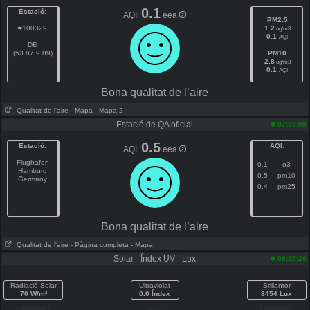
0.1
Estació:
AQI:
eea
PM2.5
#100329
1.2
ug/m3
0.1
AQI
DE
(53.87,9.89)
PM10
2.8
ug/m3
0.1
AQI
Bona qualitat de l’aire
Qualitat de l'aire
- Mapa
- Mapa-2
Estació de QA oficial
07:00:00
0.5
Estació
:
AQI
:
AQI:
eea
Flughafen
0.1
o3
Hamburg
0.5
pm10
Germany
0.4
pm25
Bona qualitat de l’aire
Qualitat de l'aire
- Pàgina completa
- Mapa
Solar - Índex UV - Lux
08:15:20
Radiació Solar
Ultraviolat
Brillantor
70 W/m²
0.0 Índex
8454 Lux