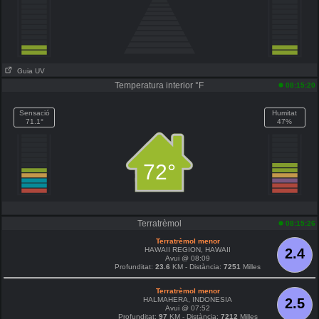
Guia UV
Temperatura interior °F
08:15:20
Sensació
Humitat
71.1°
47%
72°
Terratrèmol
08:15:26
Terratrèmol menor
HAWAII REGION, HAWAII
2.4
Avui @ 08:09
Profunditat:
23.6
KM - Distància:
7251
Milles
Terratrèmol menor
HALMAHERA, INDONESIA
2.5
Avui @ 07:52
Profunditat:
97
KM - Distància:
7212
Milles