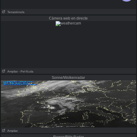
Terratrèmols
Càmera web en directe
Ampliar
- Pel·lícula
Sonne/Wolkenradar
Ampliar