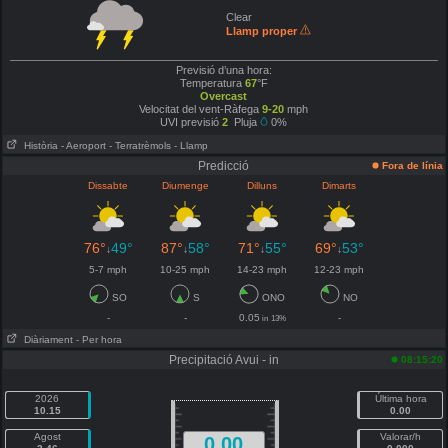
Clear
Llamp proper
Previsió d’una hora:
Temperatura
67
°F
Overcast
Velocitat del vent-Ràfega
9-20
mph
UVI previsió
2
Pluja
0%
Història
- Aeroport
- Terratrèmols
- Llamp
Predicció
Fora de línia
Dissabte
Diumenge
Dilluns
Dimarts
76°
49°
87°
58°
71°
55°
69°
53°
↓
↓
↓
↓
5-7 mph
10-25 mph
14-23 mph
12-23 mph
SO
S
ONO
NO
-
-
0.05
-
in
13%
Diàriament
- Per hora
Precipitació Avui - in
08:15:20
2026
Última hora
10.15
0.00
Agost
Valorar/h
0.00