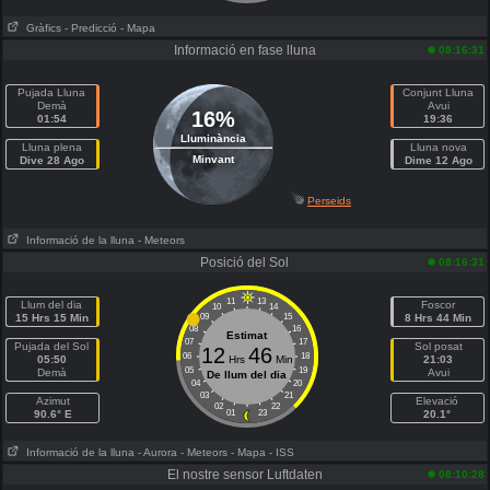
Gràfics
- Predicció
- Mapa
Informació en fase lluna
08:16:31
Pujada Lluna
Conjunt Lluna
Demà
Avui
16%
01:54
19:36
Lluminància
Lluna plena
Lluna nova
Minvant
Dive 28 Ago
Dime 12 Ago
Perseids
Informació de la lluna
- Meteors
Posició del Sol
08:16:31
11
13
Llum del dia
Foscor
10
14
15 Hrs 15 Min
09
15
8 Hrs 44 Min
08
16
Estimat
07
17
Pujada del Sol
Sol posat
12
46
06
18
05:50
Hrs
Min
21:03
05
19
Demà
Avui
De llum del dia
04
20
03
21
Azimut
Elevació
02
22
90.6° E
01
23
20.1°
Informació de la lluna
- Aurora
- Meteors
- Mapa
- ISS
El nostre sensor Luftdaten
08:10:28