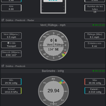
2.46
0.000
Ahir
Humitat de les
0.00
fulles
15
Gràfics
- Predicció
- Radar
Vent | Ràfega - mph
08:15:20
N
Vent (Mitjana )
Ràfega (Màx)
NNO
NNE
3.5 mph
NO
NE
8.1 mph
0
6
ONO
ENE
0 Bft
Enlaireu-vos
Vent
Ràfega
O
E
Tranquil
6 mi
134°
SE
OSO
ESE
Direcció (Mitjana )
SO
SE
ESE 122°
SSO
SSE
S
Gràfics
- Predicció
Baròmetre - inHg
08:15:20
29.5
Mín
Màx
29.94 inHg
30.06 inHg
29.0
30.0
Actual
Caient ↓
29.94
1013.9 hPa
28.5
30.5
-0.010 inHg
28.0
31.0
|
27.5
31.5