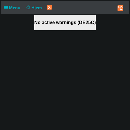
X
Menu
Hjem
°C
No active warnings (DE25C)