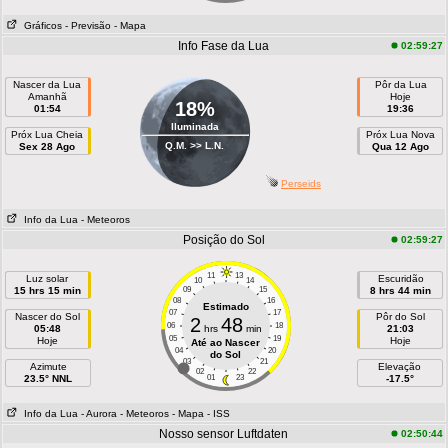
Gráficos
- Previsão
- Mapa
Info Fase da Lua
02:59:27
Nascer da Lua
Pôr da Lua
Amanhã
Hoje
18%
01:54
19:36
Iluminada
Próx Lua Cheia
Próx Lua Nova
Q.M. >> L.N.
Sex 28 Ago
Qua 12 Ago
Perseids
Info da Lua
- Meteoros
Posição do Sol
02:59:27
11
13
Luz solar
Escuridão
10
14
15 hrs 15 min
09
15
8 hrs 44 min
08
16
Estimado
07
17
Nascer do Sol
Pôr do Sol
2
48
06
18
05:48
hrs
min
21:03
05
19
Hoje
Hoje
Até ao Nascer
04
20
do Sol
03
21
Azimute
Elevação
02
22
23.5° NNL
01
23
-17.5°
Info da Lua
- Aurora
- Meteoros
- Mapa
- ISS
Nosso sensor Luftdaten
02:50:44