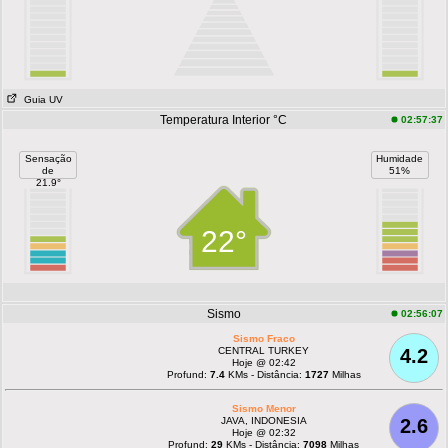
Guia UV
Temperatura Interior °C
02:57:37
Sensação
Humidade
de
51%
21.9°
22°
Sismo
02:56:07
Sismo Fraco
CENTRAL TURKEY
4.2
Hoje @ 02:42
Profund:
7.4
KMs - Distância:
1727
Milhas
Sismo Menor
JAVA, INDONESIA
2.6
Hoje @ 02:32
Profund:
29
KMs - Distância:
7098
Milhas