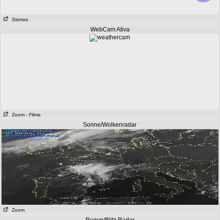
Sismos
WebCam Ativa
Zoom
- Filme
Sonne/Wolkenradar
Zoom