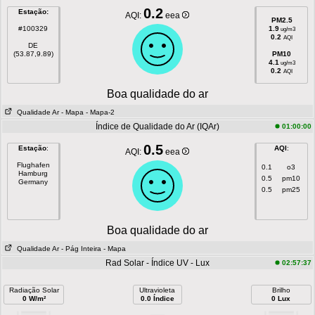
0.2
Estação:
AQI:
eea
PM2.5
#100329
1.9
ug/m3
0.2
AQI
DE
(53.87,9.89)
PM10
4.1
ug/m3
0.2
AQI
Boa qualidade do ar
Qualidade Ar
- Mapa
- Mapa-2
Índice de Qualidade do Ar (IQAr)
01:00:00
0.5
Estação
:
AQI
:
AQI:
eea
Flughafen
0.1
o3
Hamburg
0.5
pm10
Germany
0.5
pm25
Boa qualidade do ar
Qualidade Ar
- Pág Inteira
- Mapa
Rad Solar - Índice UV - Lux
02:57:37
Radiação Solar
Ultravioleta
Brilho
0 W/m²
0.0 Índice
0 Lux