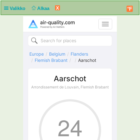
X
Valikko
Alkaa
°F