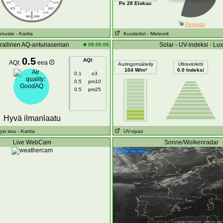
Pe 28 Elokuu
976
1024
973
1027
|
970
1030
964
1036
Perseids
nnuste
- Kartta
Kuutiedot
- Meteorit
irallinen AQ-anturiaseman
Solar - UV-indeksi - Lux
08:00:00
0.5
AQI
:
AQI:
eea
Auringonsäteily
Ultravioletti
104 W/m²
0.0 Indeksi
0.1
o3
0.5
pm10
0.5
pm25
Hyvä ilmanlaatu
ysi sivu
- Kartta
UV-opas
Live WebCam
Sonne/Wolkenradar