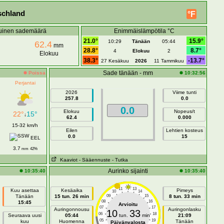
schland
°F
uinen sademäärä
Enimmäislämpötila °C
21.0°
15.9°
10:29
Tänään
05:44
62.4
mm
28.8°
8.7°
4
Elokuu
2
Elokuu
38.3°
-13.7°
27 Kesäkuu
2026
11 Tammikuu
Sade tänään - mm
Poissa
10:32:56
Perjantai
2026
Viime tunti
257.8
0.0
0.0
Elokuu
Nopeus/t
22°
15°
↓
62.4
0.000
15-32 km/h
Eilen
Lehtien kosteus
0.0
15
EEL
3.7
mm
42%
Kaaviot
- Sääennuste
- Tutka
Aurinko sijainti
10:35:40
10:35:40
11
13
Kuu asettaa
Kesäaika
Pimeys
10
14
Tänään
15 tun. 26 min
09
15
8 tun. 33 min
08
16
15:45
Arvioitu
07
17
Auringonnousu
Auringonlasku
10
33
06
18
Seuraava uusi
05:44
tun.
min
21:09
05
19
kuu
Huomenna
Tänään
Päivänvalosta