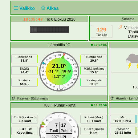
Valikko
Alkaa
10:35:47
Salama
To 6 Elokuu 2026
Viimeisi
129
Tänä
Tänään
Etäis
Lämpötila °C
10:32:56
20
19
21
Fahrenheit
Tuntuu siltä
18
22
69.8°
20.6°
17
23
16
21.0°
24
15
25
Sisällä
Märkä polttimo
↑
21.1°
↓
15.9°
14
26
24.4°
15.6°
13
27
1.1°
12
28
Kosteus
Kastepiste
11
29
55% ↓
11.6°
10
30
|
9
31
Tuu
8
32
Kaaviot
- Sääennuste
Historia
- Lento
Tuuli | Puhuri - km/t
10:32:56
P
Tuuli (Keskim. )
Puhuri (Mak.)
Min
PPL
PPI
6.5 km/t
PL
PI
16.1 km/t
1011.8 hPa
7
17
LPL
IPI
1 Bft
Tuulen juoksu
Nykyinen
Tuuli
Puhuri
L
E
Kevyt ilma
9 km
29.93 inHg
297°
LPL
LESL
IEI