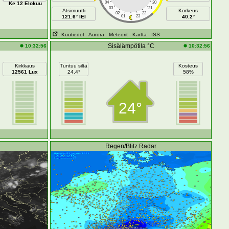
04
20
Ke 12 Elokuu
03
21
Atsimuutti
Korkeus
02
22
121.6° IEI
01
23
40.2°
Kuutiedot
- Aurora
- Meteorit
- Kartta
- ISS
Sisälämpötila °C
10:32:56
10:32:56
Kirkkaus
Tuntuu siltä
Kosteus
12561 Lux
24.4°
58%
24°
Regen/Blitz Radar