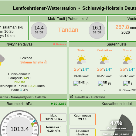
Lentfoehrdener-Wetterstation • Schleswig-Holstein Deut
Mak. Tuuli | Puhuri - km/t
Vuot
257.8
n salamanisku
14.4
16.1
mm
Tänään
än 10:25
2026
09:58
09:58
yys 14 km
Nykyinen taivas
Sääennuste
Poissa
Tiistai
Keskiviikko
Torstai
Selkeää
Salama lähellä
25°
14°
26°
14°
26°
14°
↓
↓
↓
Tunnin ennuste:
19-34 km/h
18-27 km/h
20-37 km/h
Lämpötila
14
°C
Pilvistä
IPI
PI
I
len nopeus-Puhuri
10-26
km/h
Sade
3%
-
-
6.79
mm
28%
kenttä
- Maanjäristykset
- Salama
Päivittäin
- Tuntitaksa
Barometri - hPa
Kuuvaiheen tiedot
10:32:56
1000
Mak.
Kuun nousu
997
1003
994
1006
1013.5 hPa
23:13
991
1009
47%
988
1012
985
1015
Nouseva ↑
1013.4
Valaistuksen
982
1018
0.20 hPa
Seuraava
Kolmas neljäsosa
täysikuu
979
1021