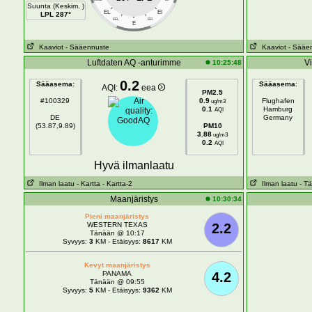
Suunta (Keskim. )
EL
EI
LPL 287°
EEL
EEI
E
Kaaviot
- Sääennuste
Kaaviot
- Sääe
Luftdaten AQ -anturimme
V
10:25:48
0.2
Sääasema:
Sääasema
:
AQI:
eea
PM2.5
#100329
0.9
Flughafen
ug/m3
0.1
Hamburg
AQI
DE
Germany
(53.87,9.89)
PM10
3.88
ug/m3
0.2
AQI
Hyvä ilmanlaatu
Ilman laatu
- Kartta
- Kartta-2
Ilman laatu
- Tä
Maanjäristys
10:30:34
Pieni maanjäristys
WESTERN TEXAS
2.2
Tänään @ 10:17
Syvyys:
3
KM - Etäisyys:
8617
KM
Kevyt maanjäristys
PANAMA
4.2
Tänään @ 09:55
Syvyys:
5
KM - Etäisyys:
9362
KM