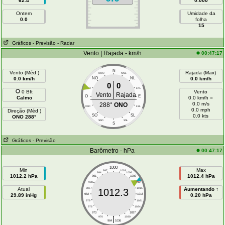
62.4
0.000
Ontem
Umidade da
0.0
folha
15
Gráficos
- Previsão
- Radar
Vento | Rajada - km/h
00:47:17
N
Vento (Méd )
Rajada (Max)
NNO
NNL
0.0 km/h
NO
NL
0.0 km/h
0
0
ONO
LNL
0 Bft
Vento
Vento
Rajada
O
E
Calmo
0.0 km/h =
0.0 m/s
288°
ONO
OSO
LSL
0.0 mph
Direção (Méd )
SO
SL
0.0 kts
ONO 288°
SSO
SSL
S
Gráficos
- Previsão
Barômetro - hPa
00:47:17
1000
Min
Max
997
1003
994
1006
1012.2 hPa
1012.4 hPa
991
1009
988
1012
Atual
985
1015
Aumentando ↑
1012.3
29.89 inHg
982
1018
0.20 hPa
979
1021
976
1024
973
1027
|
970
1030
964
1036