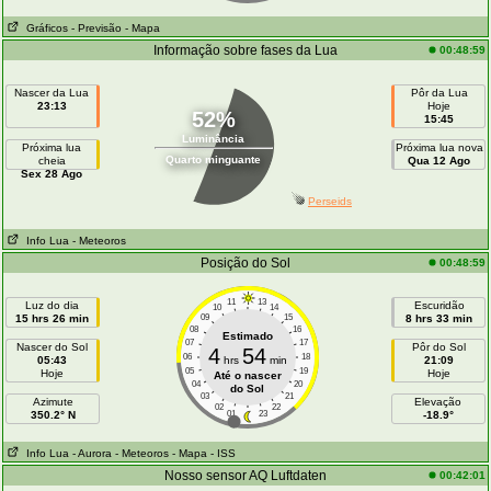
Gráficos
- Previsão
- Mapa
Informação sobre fases da Lua
00:48:59
Nascer da Lua
Pôr da Lua
23:13
Hoje
52%
15:45
Luminância
Próxima lua
Próxima lua nova
Quarto minguante
cheia
Qua 12 Ago
Sex 28 Ago
Perseids
Info Lua
- Meteoros
Posição do Sol
00:48:59
11
13
Luz do dia
Escuridão
10
14
15 hrs 26 min
09
15
8 hrs 33 min
08
16
Estimado
07
17
Nascer do Sol
Pôr do Sol
4
54
06
18
05:43
hrs
min
21:09
05
19
Hoje
Hoje
Até o nascer
04
20
do Sol
03
21
Azimute
Elevação
02
22
350.2° N
01
23
-18.9°
Info Lua
- Aurora
- Meteoros
- Mapa
- ISS
Nosso sensor AQ Luftdaten
00:42:01