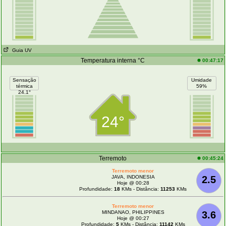
Guia UV
Temperatura interna °C
00:47:17
Sensação
Umidade
térmica
59%
24.1°
24°
Terremoto
00:45:24
Terremoto menor
JAVA, INDONESIA
2.5
Hoje @ 00:28
Profundidade:
18
KMs - Distância:
11253
KMs
Terremoto menor
MINDANAO, PHILIPPINES
3.6
Hoje @ 00:27
Profundidade:
5
KMs - Distância:
11142
KMs