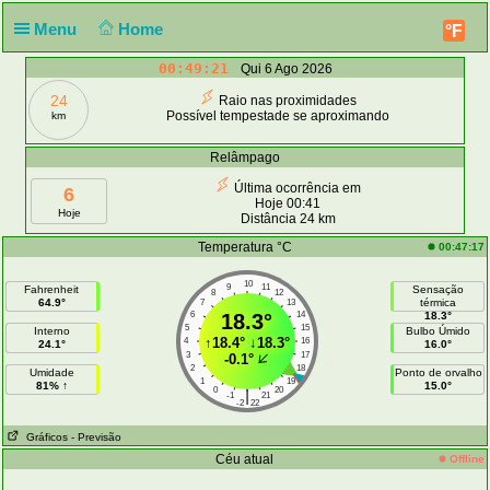
Menu
Home
°F
00:49:21
Qui 6 Ago 2026
24
Raio nas proximidades
Possível tempestade se aproximando
km
Notificação
Quinta 00:49
Relâmpago
Última ocorrência em
6
Hoje 00:41
Hoje
Distância 24 km
Temperatura °C
00:47:17
10
9
11
Fahrenheit
Sensação
8
12
64.9°
térmica
7
13
6
18.3°
14
18.3°
5
15
Interno
Bulbo Úmido
↑
18.4°
↓
18.3°
4
16
24.1°
16.0°
3
17
-0.1°
2
18
Umidade
Ponto de orvalho
1
19
81% ↑
15.0°
0
20
|
-1
21
-2
22
Gráficos
- Previsão
Céu atual
Offline