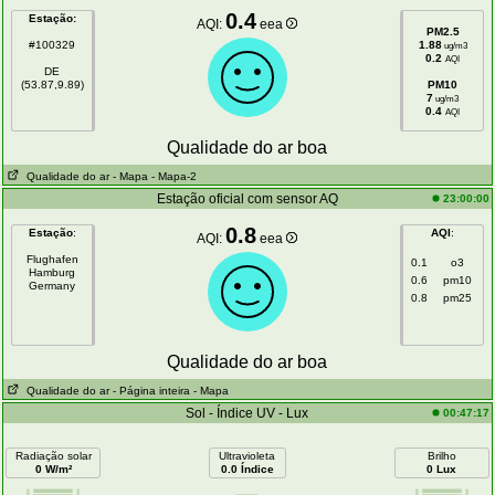
0.4
Estação:
AQI:
eea
PM2.5
#100329
1.88
ug/m3
0.2
AQI
DE
(53.87,9.89)
PM10
7
ug/m3
0.4
AQI
Qualidade do ar boa
Qualidade do ar
- Mapa
- Mapa-2
Estação oficial com sensor AQ
23:00:00
0.8
Estação
:
AQI
:
AQI:
eea
Flughafen
0.1
o3
Hamburg
0.6
pm10
Germany
0.8
pm25
Qualidade do ar boa
Qualidade do ar
- Página inteira
- Mapa
Sol - Índice UV - Lux
00:47:17
Radiação solar
Ultravioleta
Brilho
0 W/m²
0.0 Índice
0 Lux