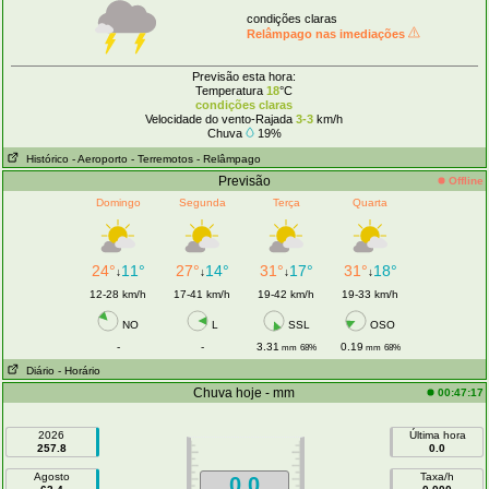
condições claras
Relâmpago nas imediações
Previsão esta hora:
Temperatura
18
°C
condições claras
Velocidade do vento-Rajada
3-3
km/h
Chuva
19%
Histórico
- Aeroporto
- Terremotos
- Relâmpago
Previsão
Offline
Domingo
Segunda
Terça
Quarta
24°
11°
27°
14°
31°
17°
31°
18°
↓
↓
↓
↓
12-28 km/h
17-41 km/h
19-42 km/h
19-33 km/h
NO
L
SSL
OSO
-
-
3.31
0.19
mm
68%
mm
68%
Diário
- Horário
Chuva hoje - mm
00:47:17
2026
Última hora
257.8
0.0
Agosto
Taxa/h
0.0