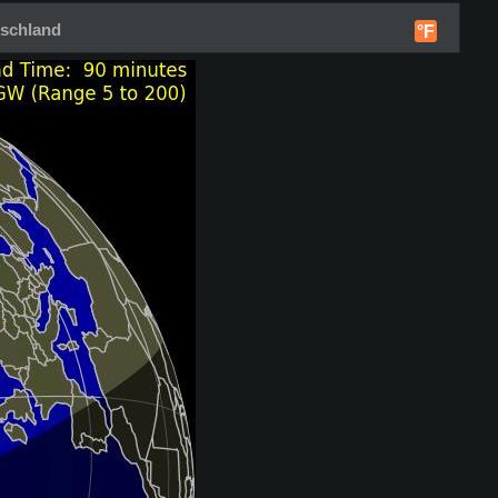
tschland
°F