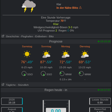
Klar
In der Nähe Blitz
Eine Stunde Vorhersage:
Temperatur
70
°F
Klar
Windgeschwindigkeit-Böeen
3-3
mph
UVI Prognose
2
Regen
0%
Geschichte
- Flughafen
- Erdbeben
- Blitz
Prognose
19:15:26
Samstag
Sonntag
Montag
Dienstag
76°
49°
87°
59°
72°
58°
69°
53°
↓
↓
↓
↓
6-15 mph
10-26 mph
15-26 mph
13-23 mph
SSO
SSO
WNW
WNW
-
-
0.13
-
in
19%
Tägliche
- Stündlich
Regen heute - in
19:17:57
2026
Letzte Stunde
10.15
0.00
August
Raten/Std
0.00