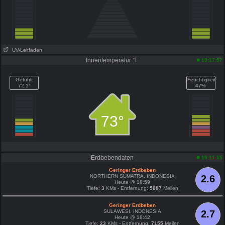
UV-Leitfaden
Innentemperatur °F
19:17:57
Gefühlt
Feuchtigkeit
72.1°
47%
73°
Erdbebendaten
19:11:15
Geringer Erdbeben
NORTHERN SUMATRA, INDONESIA
2.6
Heute @ 18:59
Tiefe:
3
KMs - Entfernung:
5887
Meilen
Geringer Erdbeben
SULAWESI, INDONESIA
2.7
Heute @ 18:42
Tiefe:
23
KMs - Entfernung:
7155
Meilen