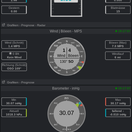
2.46
0.000
Gestern
Blattnässe
0.00
15
Grafiken
- Prognose
- Radar
Wind | Böeen - MPS
19:17:57
N
Wind (Schnitt)
Böeen (Max)
NNW
NNO
1.4 MPS
NW
NO
7.0 MPS
1
4
WNW
ONO
0 Bft
Windlauf
Wind
Böeen
W
E
Kein Wind
6 mi
130°
SO
WSW
OSO
Richtung (Schnitt)
SW
SO
OSO 109°
SSW
SSO
S
Grafiken
- Prognose
Barometer - inHg
19:17:57
29.5
Min
Max
30.07 inHg
30.17 inHg
29.0
30.0
Aktuell
fallend ↓
30.07
1018.3 hPa
28.5
30.5
-0.010 inHg
28.0
31.0
|
27.5
31.5