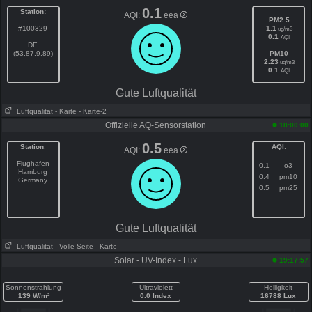
0.1
Station:
AQI:
eea
PM2.5
#100329
1.1
ug/m3
0.1
AQI
DE
(53.87,9.89)
PM10
2.23
ug/m3
0.1
AQI
Gute Luftqualität
Luftqualität
- Karte
- Karte-2
Offizielle AQ-Sensorstation
18:00:00
0.5
Station
:
AQI
:
AQI:
eea
Flughafen
0.1
o3
Hamburg
0.4
pm10
Germany
0.5
pm25
Gute Luftqualität
Luftqualität
- Volle Seite
- Karte
Solar - UV-Index - Lux
19:17:57
Sonnenstrahlung
Ultraviolett
Helligkeit
139 W/m²
0.0 Index
16788 Lux