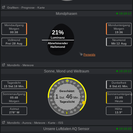
Grafiken
- Prognose
- Karte
Mondphasen
19:19:17
Mondaufgang
Monduntergang
Morgen
Morgen
21%
00:38
19:36
Luminanz
Vollmond
Neumond
Abnehmender
Frei 28 Aug
Mit 12 Aug
Halbmond
Perseids
Mondinfo
- Meteore
Sonne, Mond und Weltraum
19:19:17
11
13
Tageslicht
Dunkelheit
10
14
15 Std.18 Min.
09
15
8 Std.41 Min.
08
16
Geschätzt:
07
17
Sonnenaufgang
Sonnenuntergang
1
46
06
18
05:48
Std.
Min.
21:05
05
19
Morgen
Heute
Tageslicht
04
20
03
21
Azimut
Höhe
02
22
278° W
01
23
13.9°
Mondinfo
- Aurora
- Meteore
- Karte
- ISS
Unsere Luftdaten AQ Sensor
19:10:29